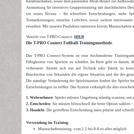
Karabinerhaken, sowie dem passenden Mesh-Beutel zur Aufbewahr
Ausstattung für intensives Gruppentraining mit durchdachten Detai
ein neues Niveau – für schnellere Entscheidungen, mehr Sp
Tormarkierungen, einzelne Leibchen, sowie weitere interessante
erwerben. Mit unseren Produkten trainieren bereits Mannschaften a
Vorteile von T-PRO Connect:
HIER
Die T-PRO Connect Fußball-Trainingsmethode
:
Das T-PRO Connect-System ist eine hochmoderne Trainingsmet
Fähigkeiten von Spielern zu schärfen. Im Kern geht es darum, di
verbessern. Anstatt sich nur auf Technik oder Taktik zu konz
Bruchteilen von Sekunden die eigene Situation und die des gesa
Die ständige Veränderung der Spielsituation fordert die Spieler 
Entscheidungen zu treffen. Das System verknüpft die drei entschei
1. Wahrnehmen
: Spieler müssen Umgebung ständig scannen, um all
2. Entscheiden
: Sie müssen blitzschnell die beste Option wählen –
3. Handeln
: Die getroffene Entscheidung muss präzise und schnel
Verwendung im Training
:
Mannschaftstraining: vom 2:2 bis 8:8 ist alles möglich