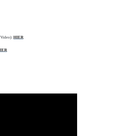
 Video):
HIER
IER