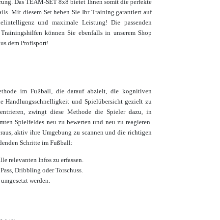
ung. Das TEAM-SET 8x8 bietet Ihnen somit die perfekte
ls. Mit diesem Set heben Sie Ihr Training garantiert auf
ielintelligenz und maximale Leistung!
Die passenden
 Trainingshilfen
können Sie ebenfalls in unserem Shop
us dem Profisport!
hode im Fußball, die darauf abzielt, die kognitiven
e Handlungsschnelligkeit und Spielübersicht gezielt zu
entrieren, zwingt diese Methode die Spieler dazu, in
mten Spielfeldes neu zu bewerten und neu zu reagieren.
heraus, aktiv ihre Umgebung zu scannen und die richtigen
denden Schritte im Fußball:
e relevanten Infos zu erfassen.
 Pass, Dribbling oder Torschuss.
l umgesetzt werden.