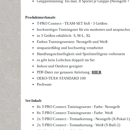
Gruppentraining: bis max. 8 Spieler je Gruppe (Neongelb +
Produktmerkmale
:
T-PRO Connect - TEAM-SET 8x8 - 3 Größen
hochwertiges Trainingsset für ein modernes und anspruchsv
in 3 Größen erhältlich: S, M-L, XL
Farben Trainingswesten: Neongelb und Weiß
strapazierfähig und hochwertig verarbeitet
Handlungsschnelligkeit und Spielintelligenz verbessern
es gibt kein Leibchen doppelt im Set
Indoor und Outdoor geeignet
PDF-Datei zur genauen Anleitung:
HIER
OEKO-TEX® STANDARD 100
Profiware
Set-Inhalt
:
8x T-PRO Connect Trainingsweste - Farbe: Neongelb
8x T-PRO Connect Trainingsweste - Farbe: Weiß
2x T-PRO Connect - Tormarkierung - Neongelb (X-Pokal-1)
2x T-PRO Connect - Tormarkierung - Weiß (Y-Ball-2)