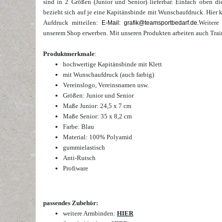
sind in 2 Größen (Junior und Senior) lieferbar.
Einfach oben di
bezieht sich auf je eine Kapitänsbinde mit Wunschaufdruck.
Hier 
Aufdruck mitteilen:
Weitere
E-Mail: grafik@teamsportbedarf.de.
unserem Shop erwerben. Mit unseren Produkten arbeiten auch Trai
Produktmerkmale
:
hochwertige Kapitänsbinde mit Klett
mit Wunschaufdruck (auch farbig)
Vereinslogo, Vereinsnamen usw.
Größen: Junior und Senior
Maße Junior: 24,5 x 7 cm
Maße Senior: 35 x 8,2 cm
Farbe: Blau
Material: 100% Polyamid
gummielastisch
Anti-Rutsch
Profiware
passendes Zubehör:
weitere Armbinden:
HIER