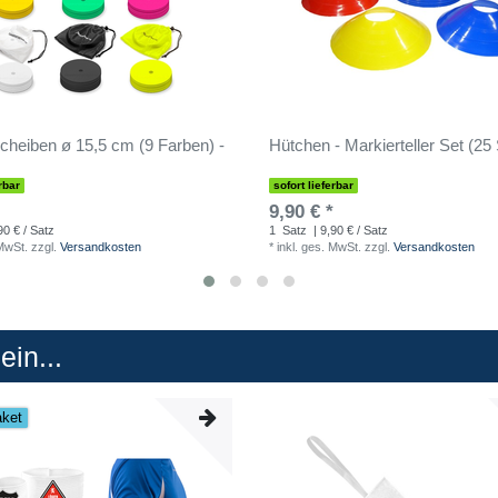
cheiben ø 15,5 cm (9 Farben) -
Hütchen - Markierteller Set (25
rbar
sofort lieferbar
9,90 € *
90 € / Satz
1
Satz
| 9,90 € / Satz
 MwSt.
zzgl.
Versandkosten
*
inkl. ges. MwSt.
zzgl.
Versandkosten
in...
aket