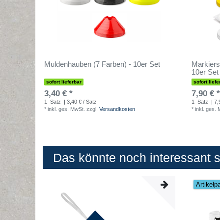
Muldenhauben (7 Farben) - 10er Set
Markiers
10er Set
sofort lieferbar
sofort liefe
3,40 € *
7,90 € *
1
Satz
| 3,40 € / Satz
1
Satz
| 7,
*
inkl. ges. MwSt.
zzgl.
Versandkosten
*
inkl. ges.
Das könnte noch interessant se
Artikelp