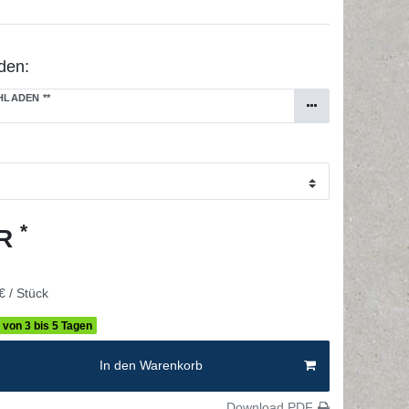
den:
CHLADEN
**
*
UR
€ / Stück
b von 3 bis 5 Tagen
In den Warenkorb
Download PDF