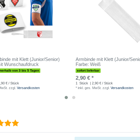
inde mit Klett (Junior/Senior)
Armbinde mit Klett (Junior/Senio
mit Wunschaufdruck
Farbe: Weiß
nnerhalb von 3 bis 5 Tagen
sofort lieferbar
2,90 € *
,90 € / Stück
1
Stück
| 2,90 € / Stück
 MwSt.
zzgl.
Versandkosten
*
inkl. ges. MwSt.
zzgl.
Versandkosten