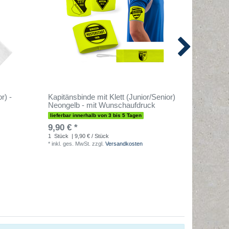
r) -
Kapitänsbinde mit Klett (Junior/Senior)
T-PRO K
Neongelb - mit Wunschaufdruck
Farben
lieferbar innerhalb von 3 bis 5 Tagen
sofort lief
9,90 € *
0,00 € 
1
Stück
| 9,90 € / Stück
1
Stück
| 
*
inkl. ges. MwSt.
zzgl.
Versandkosten
*
inkl. ges