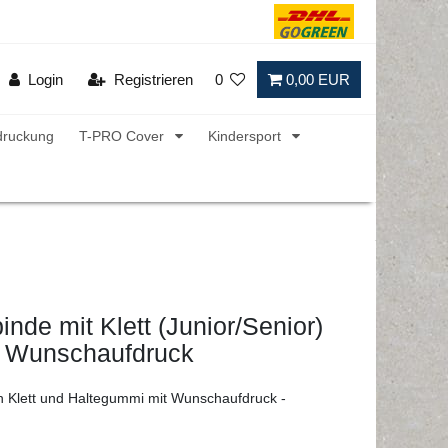
Login
Registrieren
0
0,00 EUR
druckung
T-PRO Cover
Kindersport
inde mit Klett (Junior/Senior)
it Wunschaufdruck
h Klett und Haltegummi mit Wunschaufdruck -