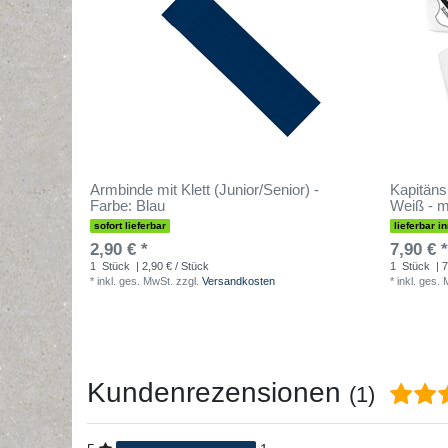
Armbinde mit Klett (Junior/Senior) -
Kapitänsb
Farbe: Blau
Weiß - 
sofort lieferbar
lieferbar i
2,90 € *
7,90 € *
1
Stück
| 2,90 € / Stück
1
Stück
| 7
*
inkl. ges. MwSt.
zzgl.
Versandkosten
*
inkl. ges.
Kundenrezensionen
(1)