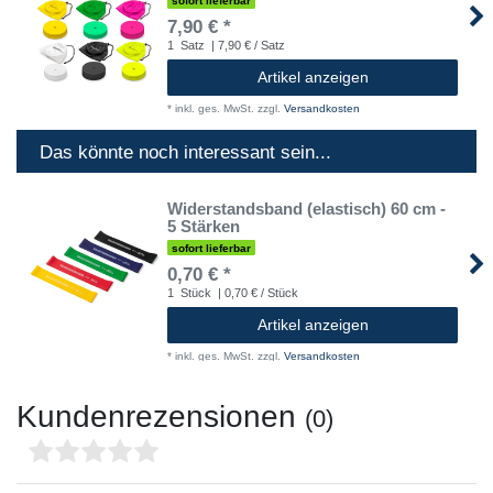
sofort lieferbar
7,90 € *
1
Satz
| 7,90 € / Satz
Artikel anzeigen
*
inkl. ges. MwSt.
zzgl.
Versandkosten
Das könnte noch interessant sein...
Widerstandsband (elastisch) 60 cm -
5 Stärken
sofort lieferbar
0,70 € *
1
Stück
| 0,70 € / Stück
Artikel anzeigen
*
inkl. ges. MwSt.
zzgl.
Versandkosten
Kundenrezensionen
(0)