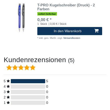
T-PRO Kugelschreiber (Druck) - 2
Farben
sofort lieferbar
0,00 € *
1
Stück
| 0,00 € / Stück
In den Warenkorb
*
inkl. ges. MwSt.
zzgl.
Versandkosten
Kundenrezensionen
(5)
5
5
4
0
3
0
2
0
1
0