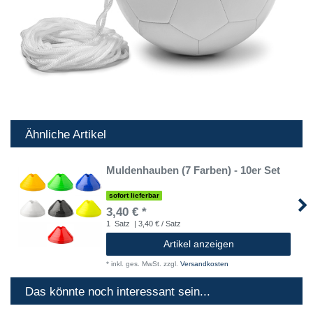
Ähnliche Artikel
Muldenhauben (7 Farben) - 10er Set
sofort lieferbar
3,40 € *
1
Satz
| 3,40 € / Satz
Artikel anzeigen
*
inkl. ges. MwSt.
zzgl.
Versandkosten
Das könnte noch interessant sein...