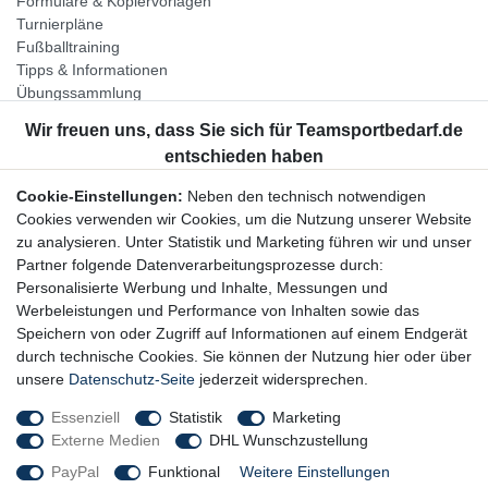
Formulare & Kopiervorlagen
Turnierpläne
Fußballtraining
Tipps & Informationen
Übungssammlung
Unternehmen
Jobs
Partnerprogramm
Cookie-Einstellungen:
Neben den technisch notwendigen
Widerrufsrecht
Cookies verwenden wir Cookies, um die Nutzung unserer Website
zu analysieren. Unter Statistik und Marketing führen wir und unser
Bestellung widerrufen
Partner folgende Datenverarbeitungsprozesse durch:
Datenschutzerklärung
Personalisierte Werbung und Inhalte, Messungen und
AGB
Werbeleistungen und Performance von Inhalten sowie das
Impressum
Speichern von oder Zugriff auf Informationen auf einem Endgerät
durch technische Cookies. Sie können der Nutzung hier oder über
Newsletter
unsere
Datenschutz-Seite
jederzeit widersprechen.
Gerne halten wir Sie auf dem Laufenden, hier geht es zur:
Essenziell
Statistik
Marketing
Externe Medien
DHL Wunschzustellung
Newsletter-Anmeldung
PayPal
Funktional
Weitere Einstellungen