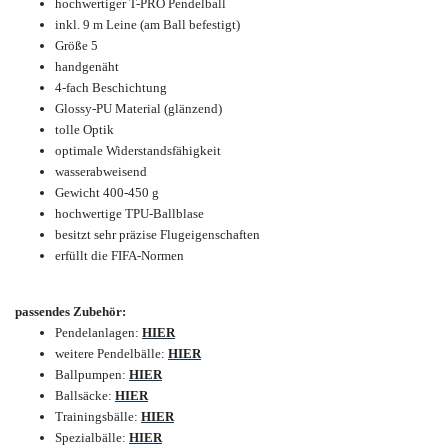
hochwertiger T-PRO Pendelball
inkl. 9 m Leine (am Ball befestigt)
Größe 5
handgenäht
4-fach Beschichtung
Glossy-PU Material (glänzend)
tolle Optik
optimale Widerstandsfähigkeit
wasserabweisend
Gewicht 400-450 g
hochwertige TPU-Ballblase
besitzt sehr präzise Flugeigenschaften
erfüllt die FIFA-Normen
passendes Zubehör:
Pendelanlagen:
HIER
weitere Pendelbälle:
HIER
Ballpumpen:
HIER
Ballsäcke:
HIER
Trainingsbälle:
HIER
Spezialbälle:
HIER