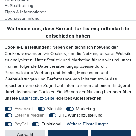
Fußballtraining
Tipps & Informationen
Übungssammlung
Unternehmen
Jobs
Partnerprogramm
Cookie-Einstellungen:
Neben den technisch notwendigen
Widerrufsrecht
Cookies verwenden wir Cookies, um die Nutzung unserer Website
zu analysieren. Unter Statistik und Marketing führen wir und unser
Bestellung widerrufen
Partner folgende Datenverarbeitungsprozesse durch:
Datenschutzerklärung
Personalisierte Werbung und Inhalte, Messungen und
AGB
Werbeleistungen und Performance von Inhalten sowie das
Impressum
Speichern von oder Zugriff auf Informationen auf einem Endgerät
durch technische Cookies. Sie können der Nutzung hier oder über
Newsletter
unsere
Datenschutz-Seite
jederzeit widersprechen.
Gerne halten wir Sie auf dem Laufenden, hier geht es zur:
Essenziell
Statistik
Marketing
Externe Medien
DHL Wunschzustellung
Newsletter-Anmeldung
PayPal
Funktional
Weitere Einstellungen
Auswahl