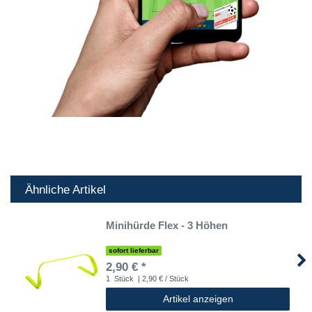
Ähnliche Artikel
Minihürde Flex - 3 Höhen
sofort lieferbar
2,90 € *
1
Stück
| 2,90 € / Stück
Artikel anzeigen