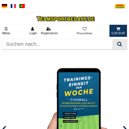
☰
Menü
Login
Registrieren
0,00 EUR