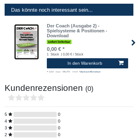
Das könnte noch interessant sein...
Der Coach (Ausgabe 2) -
Spielsysteme & Positionen -
Download
sofort lieferbar
0,00 € *
1
Stück
| 0,00 € / Stück
In den Warenkorb
*
inkl. ges. MwSt.
zzgl.
Versandkosten
Kundenrezensionen
(0)
5
0
4
0
3
0
2
0