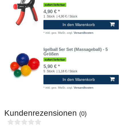
sofort lieferbar
4,90 € *
1
Stück
| 4,90 € / Stück
In den Warenkorb
*
inkl. ges. MwSt.
zzgl.
Versandkosten
Igelball 5er Set (Massageball) - 5
Größen
sofort lieferbar
5,90 € *
5
Stück
| 1,18 € / Stück
In den Warenkorb
*
inkl. ges. MwSt.
zzgl.
Versandkosten
Kundenrezensionen
(0)