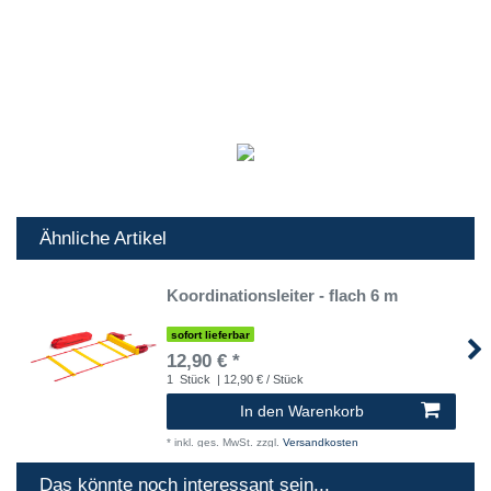
Ähnliche Artikel
Koordinationsleiter - flach 6 m
sofort lieferbar
12,90 € *
1
Stück
| 12,90 € / Stück
In den Warenkorb
*
inkl. ges. MwSt.
zzgl.
Versandkosten
Das könnte noch interessant sein...