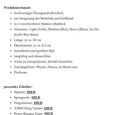
Produktmerkmale
:
hochwertiger Übungsstab (flexibel)
zur Steigerung der Mobilität und Griffkraft
in 3 verschiedenen Stärken erhältlich
Varianten: Light (Gelb), Medium (Rot), Heavy (Blau), 3er Set
(Gelb+Rot+Blau)
Länge: je ca. 30 cm
Durchmesser: je ca. 4,5 cm
rutschfester und gerillter Halt
langlebig und abwaschbar
leicht zu transportieren,
überall einsetzbar
Einsatzgebiete: Physio, Fitness, zu Hause usw.
Profiware
passendes Zubehör:
Hanteln
:
HIER
Springseile
:
HIER
Fingertrainer
:
HIER
T-PRO Sling Trainer
:
HIER
Power Bungee Gurte
:
HIER