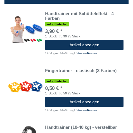
Handtrainer mit Schütteleffekt - 4
Farben
sofort lieferbar
3,90 € *
1
Stück
| 3,90 € / Stück
Artikel anzeigen
*
inkl. ges. MwSt.
zzgl.
Versandkosten
Fingertrainer - elastisch (3 Farben)
sofort lieferbar
0,50 € *
1
Stück
| 0,50 € / Stück
Artikel anzeigen
*
inkl. ges. MwSt.
zzgl.
Versandkosten
Handtrainer (10-40 kg) - verstellbar