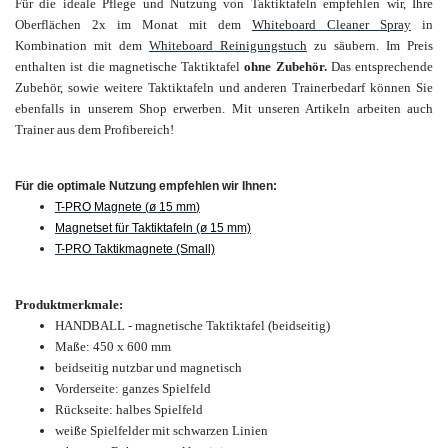
Für
die ideale Pflege und Nutzung von Taktiktafeln empfehlen wir, Ihre
Oberflächen 2x im Monat mit dem
Whiteboard Cleaner Spray
in
Kombination mit dem
Whiteboard Reinigungstuch
zu säubern.
Im Preis
enthalten ist die magnetische Taktiktafel
ohne Zubehör
.
Das entsprechende
Zubehör, sowie weitere Taktiktafeln und anderen Trainerbedarf können Sie
ebenfalls in unserem Shop erwerben.
Mit unseren Artikeln arbeiten auch
Trainer aus dem Profibereich!
Für die optimale Nutzung empfehlen wir Ihnen:
T-PRO Magnete (
ø 15 mm
)
Magnetset für Taktiktafeln (ø 15 mm)
T-PRO Taktikmagnete (Small)
Produktmerkmale:
HANDBALL - magnetische Taktiktafel (beidseitig)
Maße:
450 x 600 mm
beidseitig nutzbar und magnetisch
Vorderseite: ganzes Spielfeld
Rückseite: halbes Spielfeld
weiße Spielfelder mit schwarzen Linien