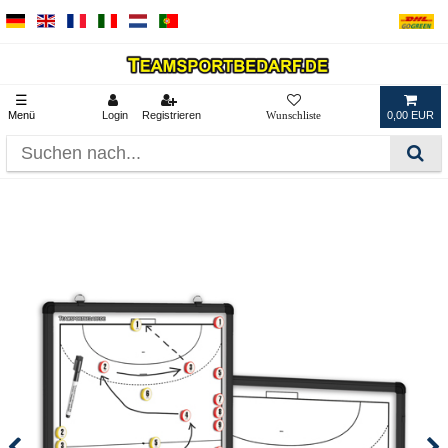
☰
Menü
Login
Registrieren
0,00 EUR