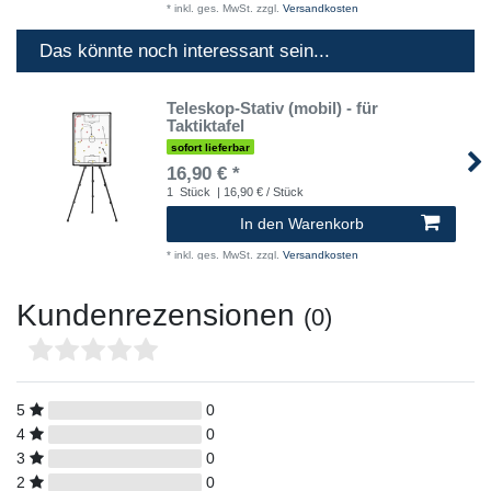
*
inkl. ges. MwSt.
zzgl.
Versandkosten
Das könnte noch interessant sein...
Teleskop-Stativ (mobil) - für
Taktiktafel
sofort lieferbar
16,90 € *
1
Stück
| 16,90 € / Stück
In den Warenkorb
*
inkl. ges. MwSt.
zzgl.
Versandkosten
Kundenrezensionen
(0)
5
0
4
0
3
0
2
0