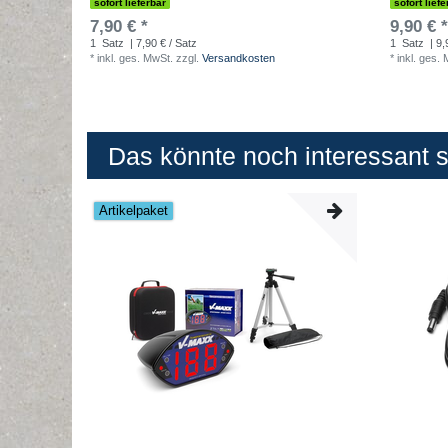
sofort lieferbar
sofort liefe
7,90 € *
9,90 € *
1
Satz
| 7,90 € / Satz
1
Satz
| 9,
*
inkl. ges. MwSt.
zzgl.
Versandkosten
*
inkl. ges.
Das könnte noch interessant se
Artikelpaket