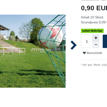
0,90 E
Inhalt
10
Stück
Grundpreis
0,09 
sofort lieferbar
Wunschliste
* inkl. ges. MwSt. zzgl.