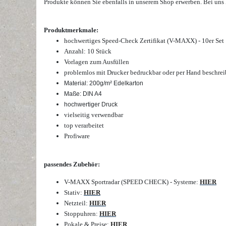
Produkte
können Sie ebenfalls in unserem Shop erwerben. B
ei uns
Produktmerkmale:
hochwertiges Speed-Check Zertifikat (V-MAXX) - 10er Set
Anzahl: 10 Stück
Vorlagen zum Ausfüllen
problemlos mit Drucker bedruckbar oder per Hand beschrei
Material: 200g/m² Edelkarton
Maße: DIN A4
hochwertiger Druck
vielseitig verwendbar
top verarbeitet
Profiware
passendes Zubehör:
V-MAXX Sportradar (SPEED CHECK) - Systeme:
HIER
Stativ:
HIER
Netzteil:
HIER
Stoppuhren:
HIER
Pokale & Preise:
HIER