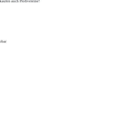
 kaufen auch Profivereine!
bbar