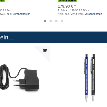
rbar
sofort lieferbar
179,90 € *
90 € / Satz
1
Stück
| 179,90 € / Stück
 MwSt.
zzgl.
Versandkosten
*
inkl. ges. MwSt.
zzgl.
Versandkosten
in...