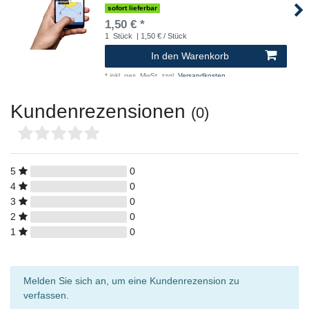
sofort lieferbar
1,50 € *
1
Stück
| 1,50 € / Stück
In den Warenkorb
*
inkl. ges. MwSt.
zzgl.
Versandkosten
Kundenrezensionen
(0)
5
0
4
0
3
0
2
0
1
0
Melden Sie sich an, um eine Kundenrezension zu
verfassen.