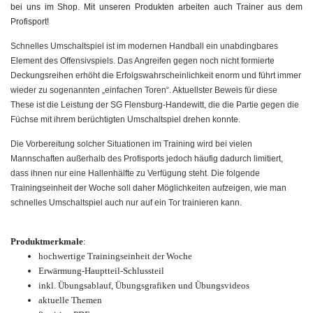
bei uns im Shop. Mit unseren Produkten arbeiten auch Trainer aus dem
Profisport!
Schnelles Umschaltspiel ist im modernen Handball ein unabdingbares
Element des Offensivspiels. Das Angreifen gegen noch nicht formierte
Deckungsreihen erhöht die Erfolgswahrscheinlichkeit enorm und führt immer
wieder zu sogenannten „einfachen Toren“. Aktuellster Beweis für diese
These ist die Leistung der SG Flensburg-Handewitt, die die Partie gegen die
Füchse mit ihrem berüchtigten Umschaltspiel drehen konnte.
Die Vorbereitung solcher Situationen im Training wird bei vielen
Mannschaften außerhalb des Profisports jedoch häufig dadurch limitiert,
dass ihnen nur eine Hallenhälfte zu Verfügung steht. Die folgende
Trainingseinheit der Woche soll daher Möglichkeiten aufzeigen, wie man
schnelles Umschaltspiel auch nur auf ein Tor trainieren kann.
Produktmerkmale
:
hochwertige Trainingseinheit der Woche
Erwärmung-Hauptteil-Schlussteil
inkl. Übungsablauf, Übungsgrafiken und Übungsvideos
aktuelle Themen