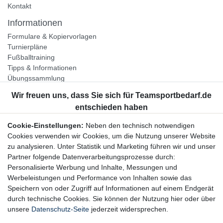
Kontakt
Informationen
Formulare & Kopiervorlagen
Turnierpläne
Fußballtraining
Tipps & Informationen
Übungssammlung
Unternehmen
Jobs
Partnerprogramm
Cookie-Einstellungen:
Neben den technisch notwendigen
Widerrufsrecht
Cookies verwenden wir Cookies, um die Nutzung unserer Website
zu analysieren. Unter Statistik und Marketing führen wir und unser
Bestellung widerrufen
Partner folgende Datenverarbeitungsprozesse durch:
Datenschutzerklärung
Personalisierte Werbung und Inhalte, Messungen und
AGB
Werbeleistungen und Performance von Inhalten sowie das
Impressum
Speichern von oder Zugriff auf Informationen auf einem Endgerät
durch technische Cookies. Sie können der Nutzung hier oder über
Newsletter
unsere
Datenschutz-Seite
jederzeit widersprechen.
Gerne halten wir Sie auf dem Laufenden, hier geht es zur: