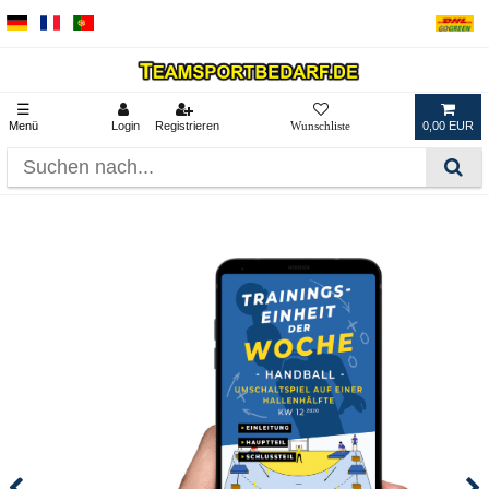
☰
Menü
Login
Registrieren
0,00 EUR