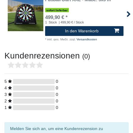
sofort lieferbar
499,90 € *
1
Stück
| 499,90 € / Stück
In den Warenkorb
*
inkl. ges. MwSt.
zzgl.
Versandkosten
Kundenrezensionen
(0)
5
0
4
0
3
0
2
0
1
0
Melden Sie sich an, um eine Kundenrezension zu