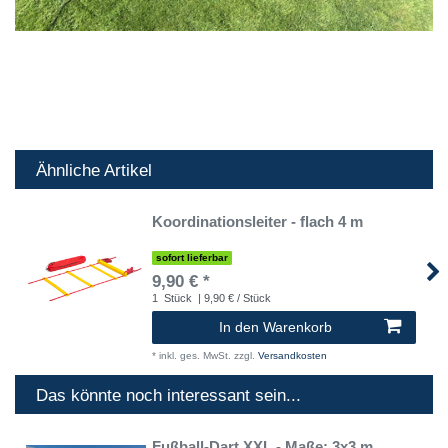
Ähnliche Artikel
Koordinationsleiter - flach 4 m
sofort lieferbar
9,90 € *
1
Stück
| 9,90 € / Stück
In den Warenkorb
*
inkl. ges. MwSt.
zzgl.
Versandkosten
Das könnte noch interessant sein...
Fußball-Dart XXL - Maße: 3x3 m