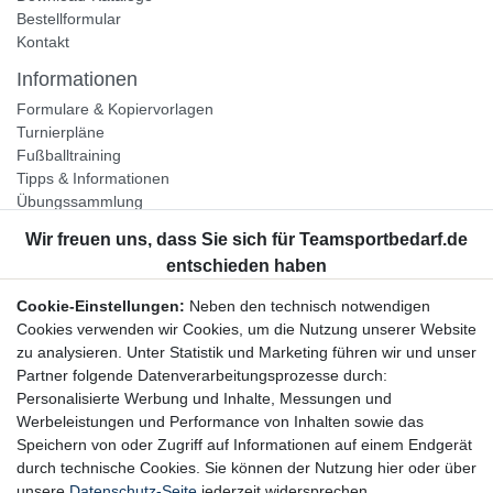
Bestellformular
Kontakt
Informationen
Formulare & Kopiervorlagen
Turnierpläne
Fußballtraining
Tipps & Informationen
Übungssammlung
Unternehmen
Jobs
Partnerprogramm
Cookie-Einstellungen:
Neben den technisch notwendigen
Widerrufsrecht
Cookies verwenden wir Cookies, um die Nutzung unserer Website
zu analysieren. Unter Statistik und Marketing führen wir und unser
Bestellung widerrufen
Partner folgende Datenverarbeitungsprozesse durch:
Datenschutzerklärung
Personalisierte Werbung und Inhalte, Messungen und
AGB
Werbeleistungen und Performance von Inhalten sowie das
Impressum
Speichern von oder Zugriff auf Informationen auf einem Endgerät
durch technische Cookies. Sie können der Nutzung hier oder über
Newsletter
unsere
Datenschutz-Seite
jederzeit widersprechen.