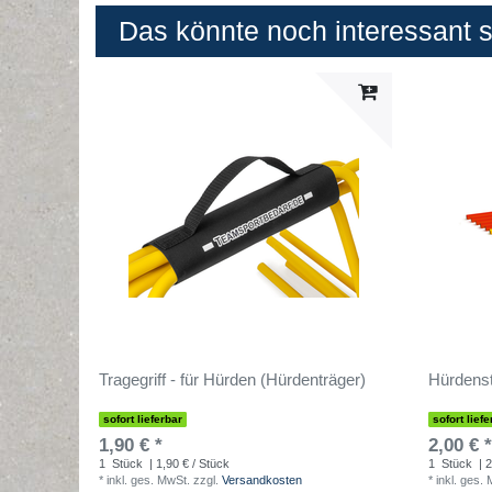
Das könnte noch interessant se
Tragegriff - für Hürden (Hürdenträger)
Hürdenst
sofort lieferbar
sofort liefe
1,90 € *
2,00 € *
1
Stück
| 1,90 € / Stück
1
Stück
| 2
*
inkl. ges. MwSt.
zzgl.
Versandkosten
*
inkl. ges.