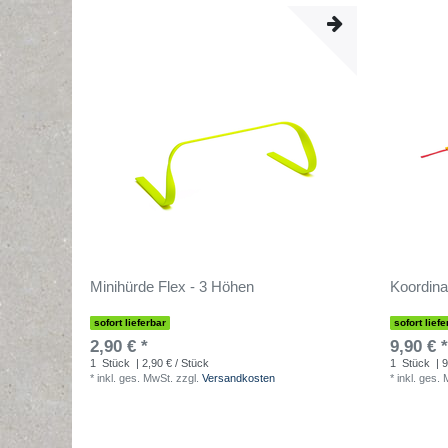
Minihürde Flex - 3 Höhen
Koordinat
sofort lieferbar
sofort liefe
2,90 € *
9,90 € *
1
Stück
| 2,90 € / Stück
1
Stück
| 9
*
inkl. ges. MwSt.
zzgl.
Versandkosten
*
inkl. ges.