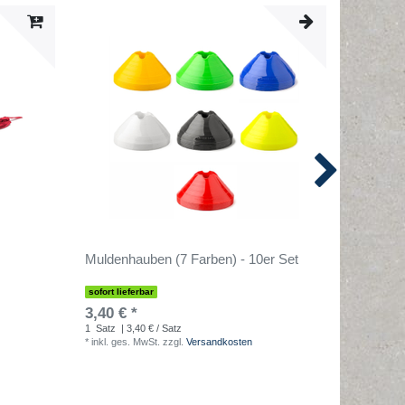
Muldenhauben (7 Farben) - 10er Set
Markier
10er Se
sofort lieferbar
sofort lief
3,40 € *
7,90 € 
1
Satz
| 3,40 € / Satz
1
Satz
| 7
*
inkl. ges. MwSt.
zzgl.
Versandkosten
*
inkl. ges