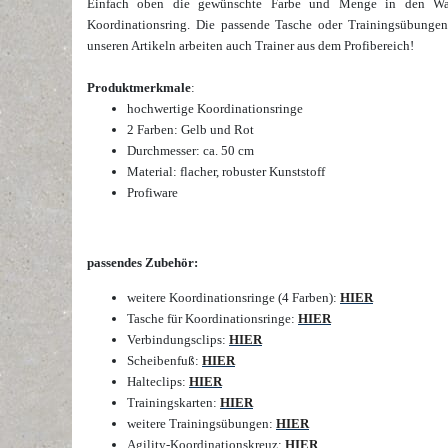
Einfach oben die gewünschte Farbe und Menge in den Ware
Koordinationsring. Die passende Tasche oder Trainingsübunge
unseren Artikeln arbeiten auch Trainer aus dem Profibereich!
Produktmerkmale
:
hochwertige Koordinationsringe
2 Farben: Gelb und Rot
Durchmesser: ca. 50 cm
Material: flacher, robuster Kunststoff
Profiware
passendes Zubehör:
weitere Koordinationsringe (4 Farben):
HIER
Tasche für Koordinationsringe:
HIER
Verbindungsclips:
HIER
Scheibenfuß:
HIER
Halteclips:
HIER
Trainingskarten:
HIER
weitere Trainingsübungen:
HIER
Agility-Koordinationskreuz:
HIER