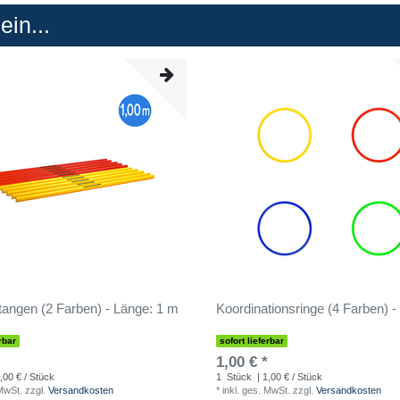
in...
angen (2 Farben) - Länge: 1 m
Koordinationsringe (4 Farben) 
rbar
sofort lieferbar
1,00 € *
,00 € / Stück
1
Stück
| 1,00 € / Stück
 MwSt.
zzgl.
Versandkosten
*
inkl. ges. MwSt.
zzgl.
Versandkosten