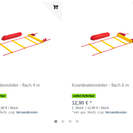
ionsleiter - flach 4 m
Koordinationsleiter - flach 6 m
rbar
sofort lieferbar
12,90 € *
,90 € / Stück
1
Stück
| 12,90 € / Stück
 MwSt.
zzgl.
Versandkosten
*
inkl. ges. MwSt.
zzgl.
Versandkosten