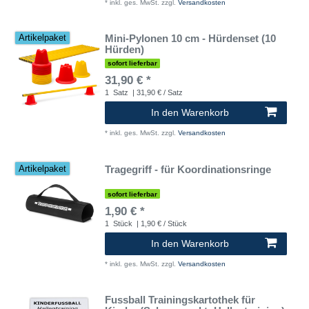
*
inkl. ges. MwSt.
zzgl.
Versandkosten
Mini-Pylonen 10 cm - Hürdenset (10
Artikelpaket
Hürden)
sofort lieferbar
31,90 € *
1
Satz
| 31,90 € / Satz
In den Warenkorb
*
inkl. ges. MwSt.
zzgl.
Versandkosten
Tragegriff - für Koordinationsringe
Artikelpaket
sofort lieferbar
1,90 € *
1
Stück
| 1,90 € / Stück
In den Warenkorb
*
inkl. ges. MwSt.
zzgl.
Versandkosten
Fussball Trainingskartothek für