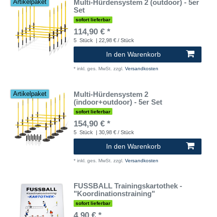
Multi-Hürdensystem 2 (outdoor) - 5er
Artikelpaket
Set
sofort lieferbar
114,90 € *
5
Stück
| 22,98 € / Stück
In den Warenkorb
*
inkl. ges. MwSt.
zzgl.
Versandkosten
Multi-Hürdensystem 2
Artikelpaket
(indoor+outdoor) - 5er Set
sofort lieferbar
154,90 € *
5
Stück
| 30,98 € / Stück
In den Warenkorb
*
inkl. ges. MwSt.
zzgl.
Versandkosten
FUSSBALL Trainingskartothek -
"Koordinationstraining"
sofort lieferbar
4,90 € *