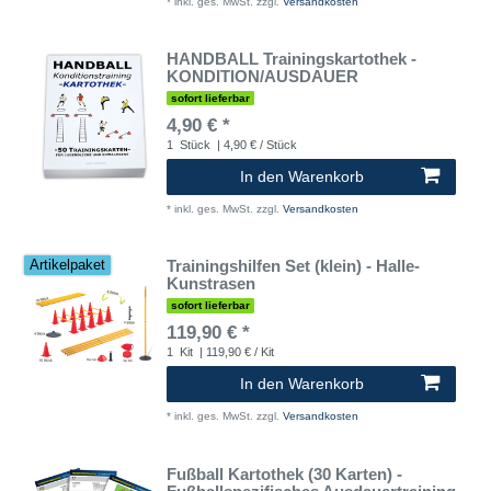
*
inkl. ges. MwSt.
zzgl.
Versandkosten
HANDBALL Trainingskartothek -
KONDITION/AUSDAUER
sofort lieferbar
4,90 € *
1
Stück
| 4,90 € / Stück
In den Warenkorb
*
inkl. ges. MwSt.
zzgl.
Versandkosten
Trainingshilfen Set (klein) - Halle-
Artikelpaket
Kunstrasen
sofort lieferbar
119,90 € *
1
Kit
| 119,90 € / Kit
In den Warenkorb
*
inkl. ges. MwSt.
zzgl.
Versandkosten
Fußball Kartothek (30 Karten) -