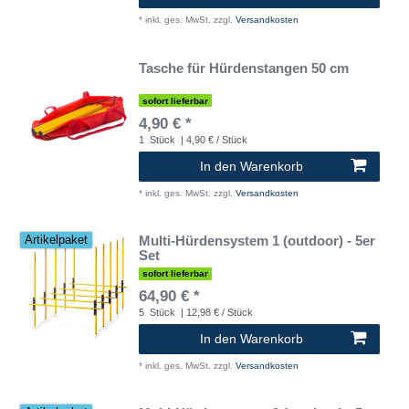
*
inkl. ges. MwSt.
zzgl.
Versandkosten
Tasche für Hürdenstangen 50 cm
sofort lieferbar
4,90 € *
1
Stück
| 4,90 € / Stück
In den Warenkorb
*
inkl. ges. MwSt.
zzgl.
Versandkosten
Multi-Hürdensystem 1 (outdoor) - 5er
Artikelpaket
Set
sofort lieferbar
64,90 € *
5
Stück
| 12,98 € / Stück
In den Warenkorb
*
inkl. ges. MwSt.
zzgl.
Versandkosten