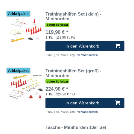
Trainingshilfen Set (klein) -
Artikelpaket
Minihürden
sofort lieferbar
119,90 € *
1
Kit
| 119,90 € / Kit
In den Warenkorb
*
inkl. ges. MwSt.
zzgl.
Versandkosten
Trainingshilfen Set (groß) -
Artikelpaket
Minihürden
sofort lieferbar
224,90 € *
1
Kit
| 224,90 € / Kit
In den Warenkorb
*
inkl. ges. MwSt.
zzgl.
Versandkosten
Tasche - Minihürden 10er Set