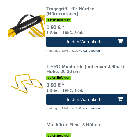
Tragegriff - für Hürden
(Hürdenträger)
sofort lieferbar
1,90 € *
1
Stück
| 1,90 € / Stück
In den Warenkorb
*
inkl. ges. MwSt.
zzgl.
Versandkosten
T-PRO Minihürde (höhenverstellbar) -
Höhe: 20-30 cm
sofort lieferbar
3,90 € *
1
Stück
| 3,90 € / Stück
In den Warenkorb
*
inkl. ges. MwSt.
zzgl.
Versandkosten
Minihürde Flex - 3 Höhen
sofort lieferbar