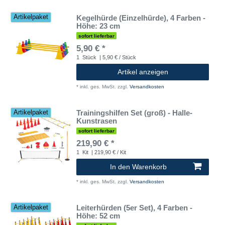
Kegelhürde (Einzelhürde), 4 Farben -
Artikelpaket
Höhe: 23 cm
sofort lieferbar
5,90 € *
1
Stück
| 5,90 € / Stück
Artikel anzeigen
*
inkl. ges. MwSt.
zzgl.
Versandkosten
Trainingshilfen Set (groß) - Halle-
Artikelpaket
Kunstrasen
sofort lieferbar
219,90 € *
1
Kit
| 219,90 € / Kit
In den Warenkorb
*
inkl. ges. MwSt.
zzgl.
Versandkosten
Leiterhürden (5er Set), 4 Farben -
Artikelpaket
Höhe: 52 cm