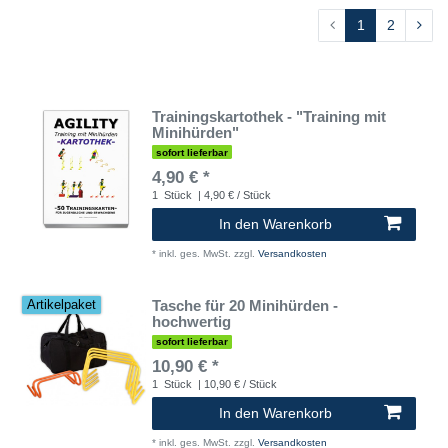
1
2
Trainingskartothek - "Training mit
Minihürden"
sofort lieferbar
4,90 € *
1
Stück
| 4,90 € / Stück
In den Warenkorb
*
inkl. ges. MwSt.
zzgl.
Versandkosten
Tasche für 20 Minihürden -
Artikelpaket
hochwertig
sofort lieferbar
10,90 € *
1
Stück
| 10,90 € / Stück
In den Warenkorb
*
inkl. ges. MwSt.
zzgl.
Versandkosten