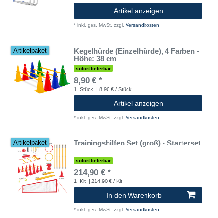
Artikel anzeigen
*
inkl. ges. MwSt.
zzgl.
Versandkosten
Kegelhürde (Einzelhürde), 4 Farben -
Artikelpaket
Höhe: 38 cm
sofort lieferbar
8,90 € *
1
Stück
| 8,90 € / Stück
Artikel anzeigen
*
inkl. ges. MwSt.
zzgl.
Versandkosten
Trainingshilfen Set (groß) - Starterset
Artikelpaket
sofort lieferbar
214,90 € *
1
Kit
| 214,90 € / Kit
In den Warenkorb
*
inkl. ges. MwSt.
zzgl.
Versandkosten