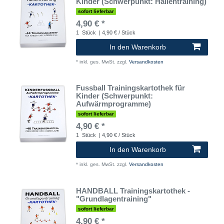
Kinder (Schwerpunkt: Hallentraining)
sofort lieferbar
4,90 € *
1
Stück
| 4,90 € / Stück
In den Warenkorb
*
inkl. ges. MwSt.
zzgl.
Versandkosten
Fussball Trainingskartothek für
Kinder (Schwerpunkt:
Aufwärmprogramme)
sofort lieferbar
4,90 € *
1
Stück
| 4,90 € / Stück
In den Warenkorb
*
inkl. ges. MwSt.
zzgl.
Versandkosten
HANDBALL Trainingskartothek -
"Grundlagentraining"
sofort lieferbar
4,90 € *