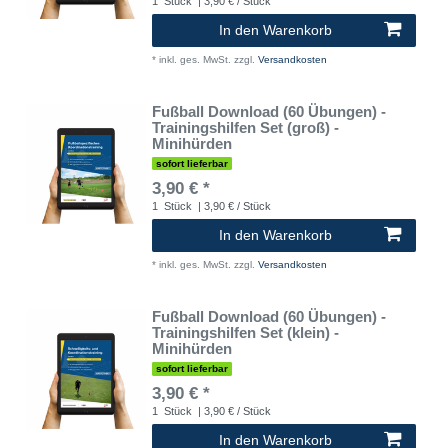
1
Stück
| 3,90 € / Stück
In den Warenkorb
*
inkl. ges. MwSt.
zzgl.
Versandkosten
Fußball Download (60 Übungen) -
Trainingshilfen Set (groß) -
Minihürden
sofort lieferbar
3,90 € *
1
Stück
| 3,90 € / Stück
In den Warenkorb
*
inkl. ges. MwSt.
zzgl.
Versandkosten
Fußball Download (60 Übungen) -
Trainingshilfen Set (klein) -
Minihürden
sofort lieferbar
3,90 € *
1
Stück
| 3,90 € / Stück
In den Warenkorb