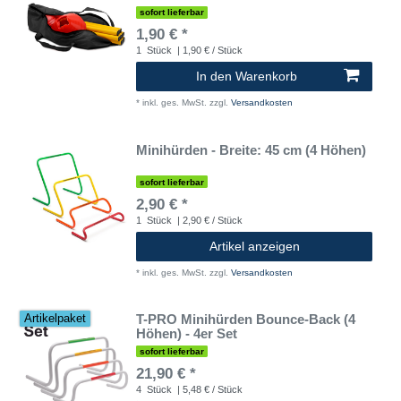
sofort lieferbar
1,90 € *
1
Stück
| 1,90 € / Stück
In den Warenkorb
*
inkl. ges. MwSt.
zzgl.
Versandkosten
Minihürden - Breite: 45 cm (4 Höhen)
sofort lieferbar
2,90 € *
1
Stück
| 2,90 € / Stück
Artikel anzeigen
*
inkl. ges. MwSt.
zzgl.
Versandkosten
T-PRO Minihürden Bounce-Back (4
Artikelpaket
Höhen) - 4er Set
sofort lieferbar
21,90 € *
4
Stück
| 5,48 € / Stück