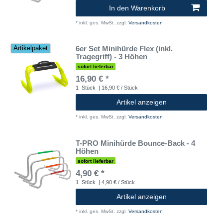
In den Warenkorb
*
inkl. ges. MwSt.
zzgl.
Versandkosten
6er Set Minihürde Flex (inkl.
Artikelpaket
Tragegriff) - 3 Höhen
sofort lieferbar
16,90 € *
1
Stück
| 16,90 € / Stück
Artikel anzeigen
*
inkl. ges. MwSt.
zzgl.
Versandkosten
T-PRO Minihürde Bounce-Back - 4
Höhen
sofort lieferbar
4,90 € *
1
Stück
| 4,90 € / Stück
Artikel anzeigen
*
inkl. ges. MwSt.
zzgl.
Versandkosten