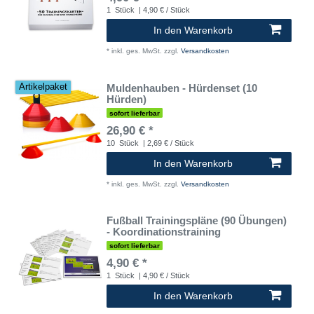
1
Stück
| 4,90 € / Stück
In den Warenkorb
*
inkl. ges. MwSt.
zzgl.
Versandkosten
Muldenhauben - Hürdenset (10
Artikelpaket
Hürden)
sofort lieferbar
26,90 € *
10
Stück
| 2,69 € / Stück
In den Warenkorb
*
inkl. ges. MwSt.
zzgl.
Versandkosten
Fußball Trainingspläne (90 Übungen)
- Koordinationstraining
sofort lieferbar
4,90 € *
1
Stück
| 4,90 € / Stück
In den Warenkorb