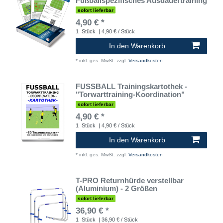
Fußballspezifisches Ausdauertraining
sofort lieferbar
4,90 € *
1
Stück
| 4,90 € / Stück
In den Warenkorb
*
inkl. ges. MwSt.
zzgl.
Versandkosten
FUSSBALL Trainingskartothek -
"Torwarttraining-Koordination"
sofort lieferbar
4,90 € *
1
Stück
| 4,90 € / Stück
In den Warenkorb
*
inkl. ges. MwSt.
zzgl.
Versandkosten
T-PRO Returnhürde verstellbar
(Aluminium) - 2 Größen
sofort lieferbar
36,90 € *
1
Stück
| 36,90 € / Stück