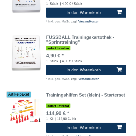
1
Stück
| 4,90 € / Stück
In den Warenkorb
*
inkl. ges. MwSt.
zzgl.
Versandkosten
FUSSBALL Trainingskartothek -
"Sprinttraining"
sofort lieferbar
4,90 € *
1
Stück
| 4,90 € / Stück
In den Warenkorb
*
inkl. ges. MwSt.
zzgl.
Versandkosten
Trainingshilfen Set (klein) - Starterset
Artikelpaket
sofort lieferbar
114,90 € *
1
Kit
| 114,90 € / Kit
In den Warenkorb