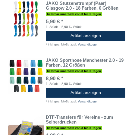
JAKO Stutzenstrumpf (Paar)
Glasgow 2.0 - 18 Farben, 6 Größen
lieferbar innerhalb von 3 bis 5 Tagen
5,90 € *
1
Stück
| 5,90 € / Stück
Artikel anzeigen
*
inkl. ges. MwSt.
zzgl.
Versandkosten
JAKO Sporthose Manchester 2.0 - 19
Farben, 12 Größen
lieferbar innerhalb von 3 bis 5 Tagen
8,90 € *
1
Stück
| 8,90 € / Stück
Artikel anzeigen
*
inkl. ges. MwSt.
zzgl.
Versandkosten
DTF-Transfers für Vereine - zum
Selberdrucken
lieferbar innerhalb von 3 bis 5 Tagen