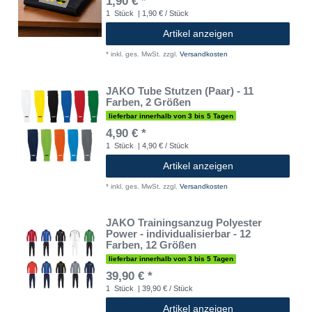
1,90 € *
1
Stück
| 1,90 € / Stück
Artikel anzeigen
*
inkl. ges. MwSt.
zzgl.
Versandkosten
JAKO Tube Stutzen (Paar) - 11
Farben, 2 Größen
lieferbar innerhalb von 3 bis 5 Tagen
4,90 € *
1
Stück
| 4,90 € / Stück
Artikel anzeigen
*
inkl. ges. MwSt.
zzgl.
Versandkosten
JAKO Trainingsanzug Polyester
Power - individualisierbar - 12
Farben, 12 Größen
lieferbar innerhalb von 3 bis 5 Tagen
39,90 € *
1
Stück
| 39,90 € / Stück
Artikel anzeigen