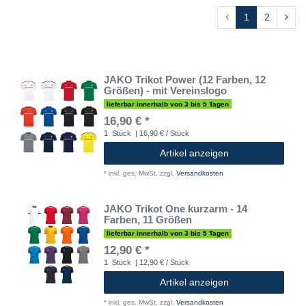
1
2
JAKO Trikot Power (12 Farben, 12
Größen) - mit Vereinslogo
lieferbar innerhalb von 3 bis 5 Tagen
16,90 € *
1
Stück
| 16,90 € / Stück
Artikel anzeigen
*
inkl. ges. MwSt.
zzgl.
Versandkosten
JAKO Trikot One kurzarm - 14
Farben, 11 Größen
lieferbar innerhalb von 3 bis 5 Tagen
12,90 € *
1
Stück
| 12,90 € / Stück
Artikel anzeigen
*
inkl. ges. MwSt.
zzgl.
Versandkosten