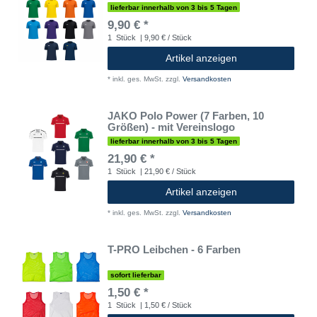
lieferbar innerhalb von 3 bis 5 Tagen
9,90 € *
1
Stück
| 9,90 € / Stück
Artikel anzeigen
*
inkl. ges. MwSt.
zzgl.
Versandkosten
JAKO Polo Power (7 Farben, 10
Größen) - mit Vereinslogo
lieferbar innerhalb von 3 bis 5 Tagen
21,90 € *
1
Stück
| 21,90 € / Stück
Artikel anzeigen
*
inkl. ges. MwSt.
zzgl.
Versandkosten
T-PRO Leibchen - 6 Farben
sofort lieferbar
1,50 € *
1
Stück
| 1,50 € / Stück