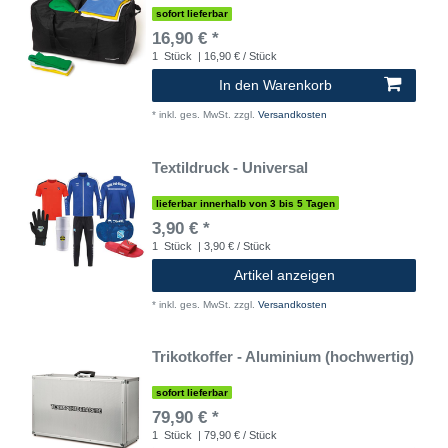
sofort lieferbar
16,90 € *
1
Stück
| 16,90 € / Stück
In den Warenkorb
*
inkl. ges. MwSt.
zzgl.
Versandkosten
Textildruck - Universal
lieferbar innerhalb von 3 bis 5 Tagen
3,90 € *
1
Stück
| 3,90 € / Stück
Artikel anzeigen
*
inkl. ges. MwSt.
zzgl.
Versandkosten
Trikotkoffer - Aluminium (hochwertig)
sofort lieferbar
79,90 € *
1
Stück
| 79,90 € / Stück