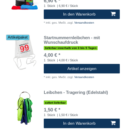
6,90 € *
1
Stück
| 6,90 € / Stück
In den Warenkorb
*
inkl. ges. MwSt.
zzgl.
Versandkosten
Startnummernleibchen - mit
Artikelpaket
Wunschaufdruck
lieferbar innerhalb von 3 bis 5 Tagen
4,00 € *
1
Stück
| 4,00 € / Stück
Artikel anzeigen
*
inkl. ges. MwSt.
zzgl.
Versandkosten
Leibchen - Tragering (Edelstahl)
sofort lieferbar
1,50 € *
1
Stück
| 1,50 € / Stück
In den Warenkorb