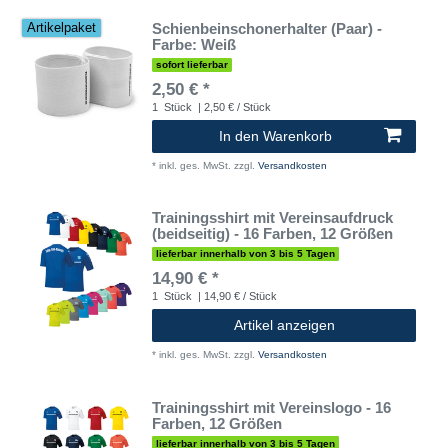
Schienbeinschonerhalter (Paar) -
Artikelpaket
Farbe: Weiß
sofort lieferbar
2,50 € *
1
Stück
| 2,50 € / Stück
In den Warenkorb
*
inkl. ges. MwSt.
zzgl.
Versandkosten
Trainingsshirt mit Vereinsaufdruck
(beidseitig) - 16 Farben, 12 Größen
lieferbar innerhalb von 3 bis 5 Tagen
14,90 € *
1
Stück
| 14,90 € / Stück
Artikel anzeigen
*
inkl. ges. MwSt.
zzgl.
Versandkosten
Trainingsshirt mit Vereinslogo - 16
Farben, 12 Größen
lieferbar innerhalb von 3 bis 5 Tagen