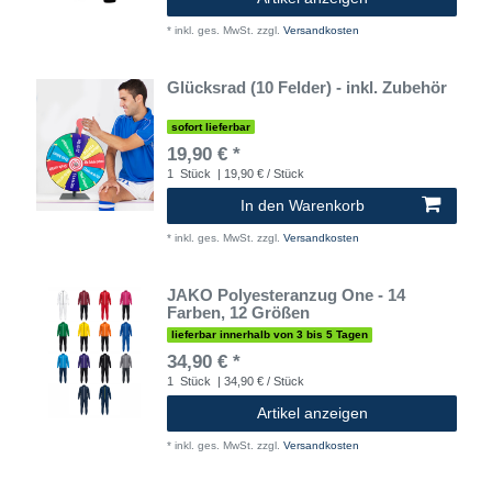
*
inkl. ges. MwSt.
zzgl.
Versandkosten
Glücksrad (10 Felder) - inkl. Zubehör
sofort lieferbar
19,90 € *
1
Stück
| 19,90 € / Stück
In den Warenkorb
*
inkl. ges. MwSt.
zzgl.
Versandkosten
JAKO Polyesteranzug One - 14
Farben, 12 Größen
lieferbar innerhalb von 3 bis 5 Tagen
34,90 € *
1
Stück
| 34,90 € / Stück
Artikel anzeigen
*
inkl. ges. MwSt.
zzgl.
Versandkosten