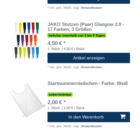
*
inkl. ges. MwSt.
zzgl.
Versandkosten
JAKO Stutzen (Paar) Glasgow 2.0 -
17 Farben, 3 Größen
lieferbar innerhalb von 3 bis 5 Tagen
4,50 € *
1
Stück
| 4,50 € / Stück
Artikel anzeigen
*
inkl. ges. MwSt.
zzgl.
Versandkosten
Startnummernleibchen - Farbe: Weiß
sofort lieferbar
2,00 € *
1
Stück
| 2,00 € / Stück
In den Warenkorb
*
inkl. ges. MwSt.
zzgl.
Versandkosten