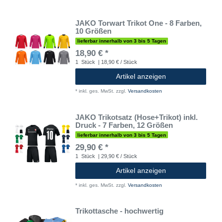
JAKO Torwart Trikot One - 8 Farben,
10 Größen
lieferbar innerhalb von 3 bis 5 Tagen
18,90 € *
1
Stück
| 18,90 € / Stück
Artikel anzeigen
*
inkl. ges. MwSt.
zzgl.
Versandkosten
JAKO Trikotsatz (Hose+Trikot) inkl.
Druck - 7 Farben, 12 Größen
lieferbar innerhalb von 3 bis 5 Tagen
29,90 € *
1
Stück
| 29,90 € / Stück
Artikel anzeigen
*
inkl. ges. MwSt.
zzgl.
Versandkosten
Trikottasche - hochwertig