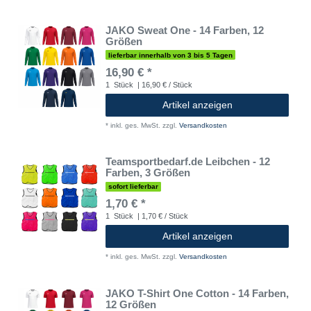
JAKO Sweat One - 14 Farben, 12
Größen
lieferbar innerhalb von 3 bis 5 Tagen
16,90 € *
1
Stück
| 16,90 € / Stück
Artikel anzeigen
*
inkl. ges. MwSt.
zzgl.
Versandkosten
Teamsportbedarf.de Leibchen - 12
Farben, 3 Größen
sofort lieferbar
1,70 € *
1
Stück
| 1,70 € / Stück
Artikel anzeigen
*
inkl. ges. MwSt.
zzgl.
Versandkosten
JAKO T-Shirt One Cotton - 14 Farben,
12 Größen