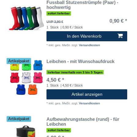
Fussball Stutzenstrümpfe (Paar) -
hochwertig
sofort lieferbar
0,90 € *
UVP 3,90 €
1
Stück
| 0,90 € / Stück
In den Warenkorb
*
inkl. ges. MwSt.
zzgl.
Versandkosten
Leibchen - mit Wunschaufdruck
Artikelpaket
lieferbar innerhalb von 3 bis 5 Tagen
4,50 € *
1
Stück
| 4,50 € / Stück
Artikel anzeigen
*
inkl. ges. MwSt.
zzgl.
Versandkosten
Aufbewahrungstasche (rund) - für
Artikelpaket
Leibchen
sofort lieferbar