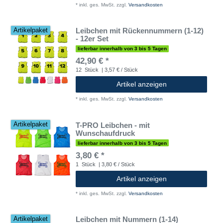
*
inkl. ges. MwSt.
zzgl.
Versandkosten
Leibchen mit Rückennummern (1-12)
Artikelpaket
- 12er Set
lieferbar innerhalb von 3 bis 5 Tagen
42,90 € *
12
Stück
| 3,57 € / Stück
Artikel anzeigen
*
inkl. ges. MwSt.
zzgl.
Versandkosten
T-PRO Leibchen - mit
Artikelpaket
Wunschaufdruck
lieferbar innerhalb von 3 bis 5 Tagen
3,80 € *
1
Stück
| 3,80 € / Stück
Artikel anzeigen
*
inkl. ges. MwSt.
zzgl.
Versandkosten
Leibchen mit Nummern (1-14)
Artikelpaket