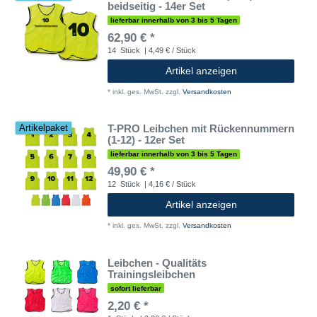
beidseitig - 14er Set
lieferbar innerhalb von 3 bis 5 Tagen
62,90 € *
14
Stück
| 4,49 € / Stück
Artikel anzeigen
*
inkl. ges. MwSt.
zzgl.
Versandkosten
T-PRO Leibchen mit Rückennummern
Artikelpaket
(1-12) - 12er Set
lieferbar innerhalb von 3 bis 5 Tagen
49,90 € *
12
Stück
| 4,16 € / Stück
Artikel anzeigen
*
inkl. ges. MwSt.
zzgl.
Versandkosten
Leibchen - Qualitäts
Trainingsleibchen
sofort lieferbar
2,20 € *