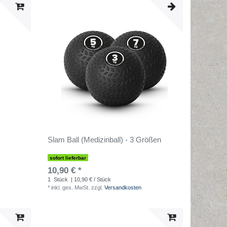
Slam Ball (Medizinball) - 3 Größen
sofort lieferbar
10,90 € *
1
Stück
| 10,90 € / Stück
*
inkl. ges. MwSt.
zzgl.
Versandkosten