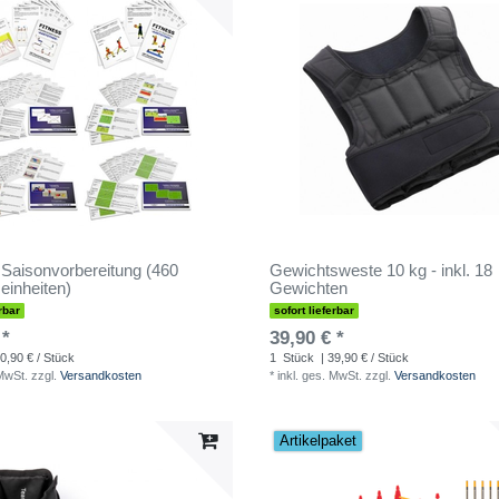
 Saisonvorbereitung (460
Gewichtsweste 10 kg - inkl. 18
einheiten)
Gewichten
rbar
sofort lieferbar
 *
39,90 € *
0,90 € / Stück
1
Stück
| 39,90 € / Stück
 MwSt.
zzgl.
Versandkosten
*
inkl. ges. MwSt.
zzgl.
Versandkosten
Artikelpaket