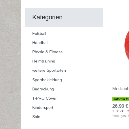
Kategorien
Fußball
Handball
Physio & Fitness
Heimtraining
weitere Sportarten
Sportbekleidung
Medizinb
Bedruckung
T-PRO Cover
sofort liefe
26,90 €
Kindersport
1
Stück
| 2
*
inkl. ges.
Sale