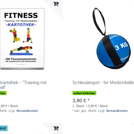
kartothek - "Training mit
Schleudergurt - für Medizinbälle
all"
rbar
sofort lieferbar
3,90 € *
,90 € / Stück
1
Stück
| 3,90 € / Stück
 MwSt.
zzgl.
Versandkosten
*
inkl. ges. MwSt.
zzgl.
Versandkosten
aket