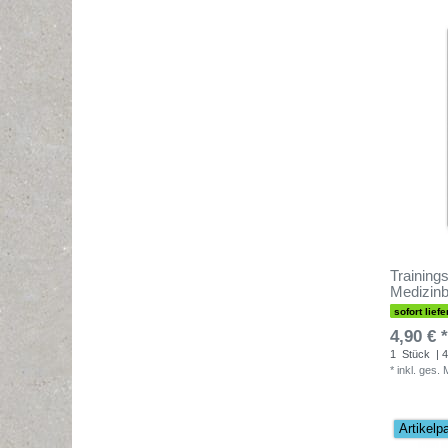
Trainings
Medizinb
sofort liefe
4,90 € *
1
Stück
| 4
*
inkl. ges.
Artikelp