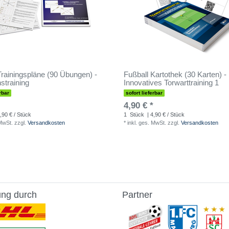
Trainingspläne (90 Übungen) -
Fußball Kartothek (30 Karten) -
straining
Innovatives Torwarttraining 1
rbar
sofort lieferbar
4,90 € *
,90 € / Stück
1
Stück
| 4,90 € / Stück
 MwSt.
zzgl.
Versandkosten
*
inkl. ges. MwSt.
zzgl.
Versandkosten
ung durch
Partner