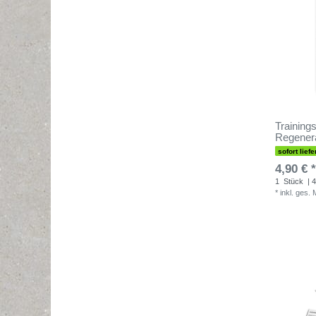
Training
Regenera
sofort liefe
4,90 € *
1
Stück
| 4
*
inkl. ges.