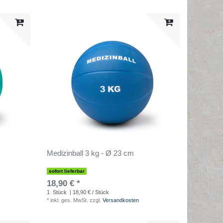
Medizinball 3 kg - Ø 23 cm
sofort lieferbar
18,90 € *
1
Stück
| 18,90 € / Stück
*
inkl. ges. MwSt.
zzgl.
Versandkosten