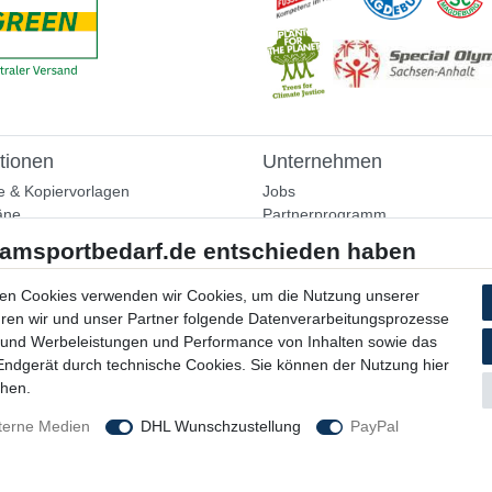
tionen
Unternehmen
e & Kopiervorlagen
Jobs
äne
Partnerprogramm
aining
Widerrufsrecht
nformationen
Bestellung widerrufen
ammlung
en Cookies verwenden wir Cookies, um die Nutzung unserer
Datenschutzerklärung
ühren wir und unser Partner folgende Datenverarbeitungsprozesse
AGB
 und Werbeleistungen und Performance von Inhalten sowie das
Impressum
 Endgerät durch technische Cookies. Sie können der Nutzung hier
chen.
terne Medien
DHL Wunschzustellung
PayPal
© Copyright 2026 Trainingsunterlagen24 GmbH. Alle Rechte vorbehalten.