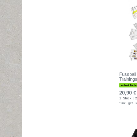
Fussball
Trainings
sofort liefe
20,90 €
1
Stück
| 2
*
inkl. ges.