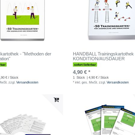
skartothek - "Methoden der
HANDBALL Trainingskartothek 
tion"
KONDITION/AUSDAUER
rbar
sofort lieferbar
4,90 € *
,90 € / Stück
1
Stück
| 4,90 € / Stück
 MwSt.
zzgl.
Versandkosten
*
inkl. ges. MwSt.
zzgl.
Versandkosten