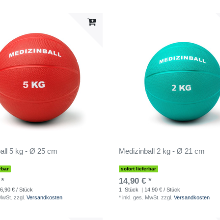
all 5 kg - Ø 25 cm
Medizinball 2 kg - Ø 21 cm
rbar
sofort lieferbar
 *
14,90 € *
6,90 € / Stück
1
Stück
| 14,90 € / Stück
 MwSt.
zzgl.
Versandkosten
*
inkl. ges. MwSt.
zzgl.
Versandkosten