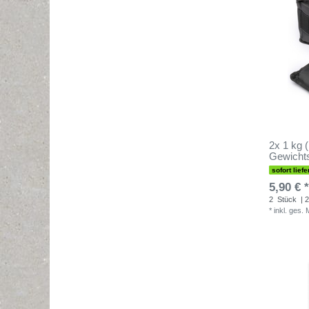
2x 1 kg 
Gewicht
sofort liefe
5,90 € *
2
Stück
| 2
*
inkl. ges.