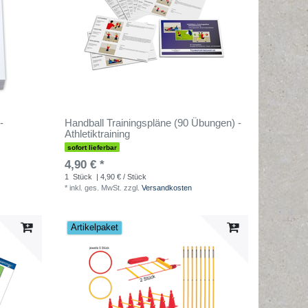
-
Handball Trainingspläne (90 Übungen) -
Athletiktraining
sofort lieferbar
4,90 € *
1
Stück
| 4,90 € / Stück
*
inkl. ges. MwSt.
zzgl.
Versandkosten
Artikelpaket