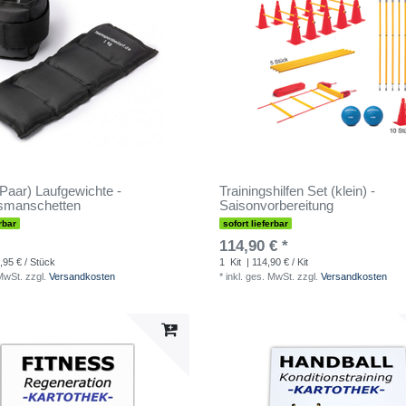
(Paar) Laufgewichte -
Trainingshilfen Set (klein) -
smanschetten
Saisonvorbereitung
rbar
sofort lieferbar
114,90 € *
,95 € / Stück
1
Kit
| 114,90 € / Kit
 MwSt.
zzgl.
Versandkosten
*
inkl. ges. MwSt.
zzgl.
Versandkosten