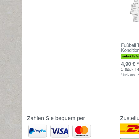
Fußball 
Kondition
sofort liefe
4,90 € *
1
Stück
| 4
*
inkl. ges.
Zahlen Sie bequem per
Zustell