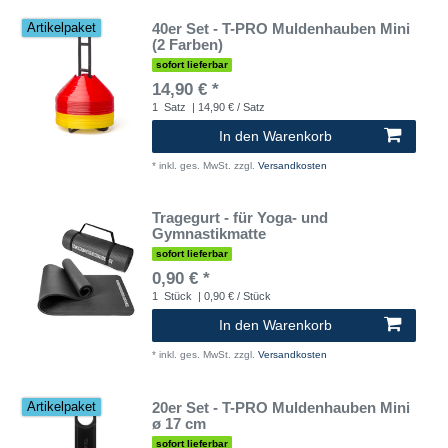
40er Set - T-PRO Muldenhauben Mini
Artikelpaket
(2 Farben)
sofort lieferbar
14,90 € *
1
Satz
| 14,90 € / Satz
In den Warenkorb
*
inkl. ges. MwSt.
zzgl.
Versandkosten
Tragegurt - für Yoga- und
Gymnastikmatte
sofort lieferbar
0,90 € *
1
Stück
| 0,90 € / Stück
In den Warenkorb
*
inkl. ges. MwSt.
zzgl.
Versandkosten
20er Set - T-PRO Muldenhauben Mini
Artikelpaket
ø 17 cm
sofort lieferbar