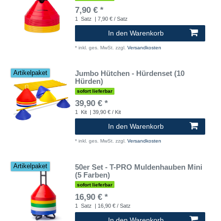
7,90 € *
1
Satz
| 7,90 € / Satz
In den Warenkorb
*
inkl. ges. MwSt.
zzgl.
Versandkosten
Jumbo Hütchen - Hürdenset (10
Artikelpaket
Hürden)
sofort lieferbar
39,90 € *
1
Kit
| 39,90 € / Kit
In den Warenkorb
*
inkl. ges. MwSt.
zzgl.
Versandkosten
50er Set - T-PRO Muldenhauben Mini
Artikelpaket
(5 Farben)
sofort lieferbar
16,90 € *
1
Satz
| 16,90 € / Satz
In den Warenkorb