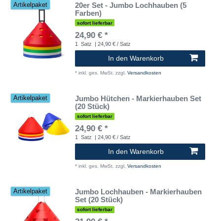
20er Set - Jumbo Lochhauben (5
Artikelpaket
Farben)
sofort lieferbar
24,90 € *
1
Satz
| 24,90 € / Satz
In den Warenkorb
*
inkl. ges. MwSt.
zzgl.
Versandkosten
Jumbo Hütchen - Markierhauben Set
Artikelpaket
(20 Stück)
sofort lieferbar
24,90 € *
1
Satz
| 24,90 € / Satz
In den Warenkorb
*
inkl. ges. MwSt.
zzgl.
Versandkosten
Jumbo Lochhauben - Markierhauben
Artikelpaket
Set (20 Stück)
sofort lieferbar