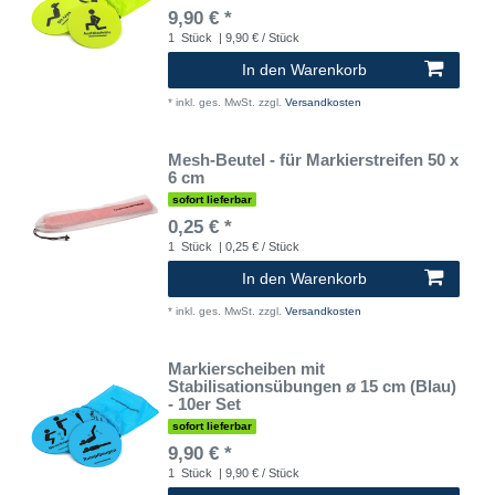
9,90 € *
1
Stück
| 9,90 € / Stück
In den Warenkorb
*
inkl. ges. MwSt.
zzgl.
Versandkosten
Mesh-Beutel - für Markierstreifen 50 x
6 cm
sofort lieferbar
0,25 € *
1
Stück
| 0,25 € / Stück
In den Warenkorb
*
inkl. ges. MwSt.
zzgl.
Versandkosten
Markierscheiben mit
Stabilisationsübungen ø 15 cm (Blau)
- 10er Set
sofort lieferbar
9,90 € *
1
Stück
| 9,90 € / Stück