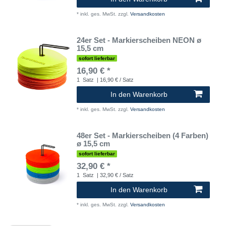
*
inkl. ges. MwSt.
zzgl.
Versandkosten
24er Set - Markierscheiben NEON ø
15,5 cm
sofort lieferbar
16,90 € *
1
Satz
| 16,90 € / Satz
In den Warenkorb
*
inkl. ges. MwSt.
zzgl.
Versandkosten
48er Set - Markierscheiben (4 Farben)
ø 15,5 cm
sofort lieferbar
32,90 € *
1
Satz
| 32,90 € / Satz
In den Warenkorb
*
inkl. ges. MwSt.
zzgl.
Versandkosten