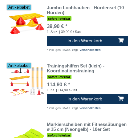
Jumbo Lochhauben - Hürdenset (10
Artikelpaket
Hürden)
sofort lieferbar
39,90 € *
1
Satz
| 39,90 € / Satz
In den Warenkorb
*
inkl. ges. MwSt.
zzgl.
Versandkosten
Trainingshilfen Set (klein) -
Artikelpaket
Koordinationstraining
sofort lieferbar
114,90 € *
1
Kit
| 114,90 € / Kit
In den Warenkorb
*
inkl. ges. MwSt.
zzgl.
Versandkosten
Markierscheiben mit Fitnessübungen
ø 15 cm (Neongelb) - 10er Set
sofort lieferbar