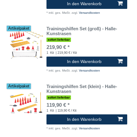
In den Warenkorb
*
inkl. ges. MwSt.
zzgl.
Versandkosten
Trainingshilfen Set (groß) - Halle-
Artikelpaket
Kunstrasen
sofort lieferbar
219,90 € *
1
Kit
| 219,90 € / Kit
In den Warenkorb
*
inkl. ges. MwSt.
zzgl.
Versandkosten
Trainingshilfen Set (klein) - Halle-
Artikelpaket
Kunstrasen
sofort lieferbar
119,90 € *
1
Kit
| 119,90 € / Kit
In den Warenkorb
*
inkl. ges. MwSt.
zzgl.
Versandkosten