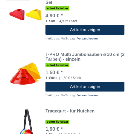
Set
sofort lieferbar
4,90 € *
1
Satz
| 4,90 € / Satz
Artikel anzeigen
*
inkl. ges. MwSt.
zzgl.
Versandkosten
T-PRO Multi Jumbohauben ø 30 cm (2
Farben) - einzeln
sofort lieferbar
1,50 € *
1
Stück
| 1,50 € / Stück
Artikel anzeigen
*
inkl. ges. MwSt.
zzgl.
Versandkosten
Tragegurt - für Hütchen
sofort lieferbar
1,90 € *