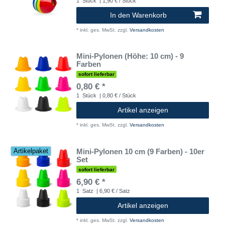
1
Stück
| 1,90 € / Stück
In den Warenkorb
*
inkl. ges. MwSt.
zzgl.
Versandkosten
Mini-Pylonen (Höhe: 10 cm) - 9
Farben
sofort lieferbar
0,80 € *
1
Stück
| 0,80 € / Stück
Artikel anzeigen
*
inkl. ges. MwSt.
zzgl.
Versandkosten
Mini-Pylonen 10 cm (9 Farben) - 10er
Artikelpaket
Set
sofort lieferbar
6,90 € *
1
Satz
| 6,90 € / Satz
Artikel anzeigen
*
inkl. ges. MwSt.
zzgl.
Versandkosten