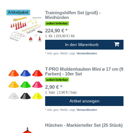
Trainingshilfen Set (groß) -
Artikelpaket
Minihürden
sofort lieferbar
224,90 € *
1
Kit
| 224,90 € / Kit
In den Warenkorb
*
inkl. ges. MwSt.
zzgl.
Versandkosten
T-PRO Muldenhauben Mini ø 17 cm (9
Farben) - 10er Set
sofort lieferbar
2,90 € *
1
Satz
| 2,90 € / Satz
Artikel anzeigen
*
inkl. ges. MwSt.
zzgl.
Versandkosten
Hütchen - Markierteller Set (25 Stück)