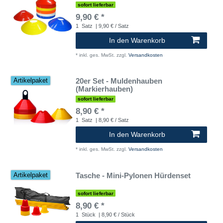
sofort lieferbar
9,90 € *
1
Satz
| 9,90 € / Satz
In den Warenkorb
*
inkl. ges. MwSt.
zzgl.
Versandkosten
20er Set - Muldenhauben
Artikelpaket
(Markierhauben)
sofort lieferbar
8,90 € *
1
Satz
| 8,90 € / Satz
In den Warenkorb
*
inkl. ges. MwSt.
zzgl.
Versandkosten
Tasche - Mini-Pylonen Hürdenset
Artikelpaket
sofort lieferbar
8,90 € *
1
Stück
| 8,90 € / Stück