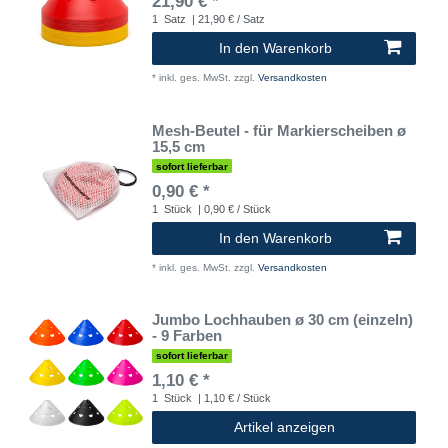
21,90 € *
1
Satz
| 21,90 € / Satz
In den Warenkorb
*
inkl. ges. MwSt.
zzgl.
Versandkosten
Mesh-Beutel - für Markierscheiben ø
15,5 cm
sofort lieferbar
0,90 € *
1
Stück
| 0,90 € / Stück
In den Warenkorb
*
inkl. ges. MwSt.
zzgl.
Versandkosten
Jumbo Lochhauben ø 30 cm (einzeln)
- 9 Farben
sofort lieferbar
1,10 € *
1
Stück
| 1,10 € / Stück
Artikel anzeigen