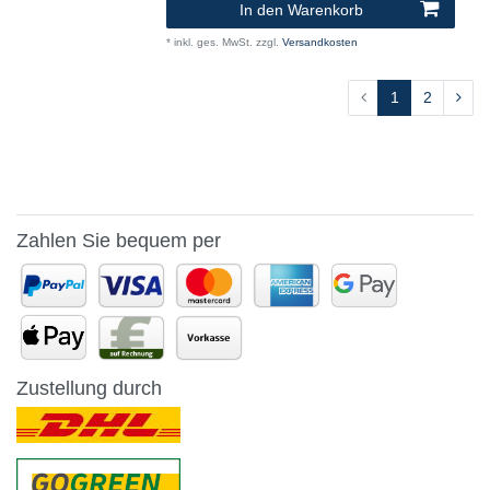
In den Warenkorb
*
inkl. ges. MwSt.
zzgl.
Versandkosten
1
2
Zahlen Sie bequem per
Zustellung durch