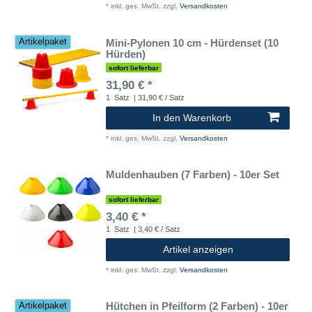
*
inkl. ges. MwSt.
zzgl.
Versandkosten
Mini-Pylonen 10 cm - Hürdenset (10
Artikelpaket
Hürden)
sofort lieferbar
31,90 € *
1
Satz
| 31,90 € / Satz
In den Warenkorb
*
inkl. ges. MwSt.
zzgl.
Versandkosten
Muldenhauben (7 Farben) - 10er Set
sofort lieferbar
3,40 € *
1
Satz
| 3,40 € / Satz
Artikel anzeigen
*
inkl. ges. MwSt.
zzgl.
Versandkosten
Hütchen in Pfeilform (2 Farben) - 10er
Artikelpaket