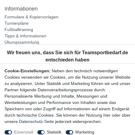
Informationen
Formulare & Kopiervorlagen
Turnierpläne
Fußballtraining
Tipps & Informationen
Übungssammlung
Unternehmen
Jobs
Partnerprogramm
Cookie-Einstellungen:
Neben den technisch notwendigen
Widerrufsrecht
Cookies verwenden wir Cookies, um die Nutzung unserer Website
zu analysieren. Unter Statistik und Marketing führen wir und unser
Bestellung widerrufen
Partner folgende Datenverarbeitungsprozesse durch:
Datenschutzerklärung
Personalisierte Werbung und Inhalte, Messungen und
AGB
Werbeleistungen und Performance von Inhalten sowie das
Impressum
Speichern von oder Zugriff auf Informationen auf einem Endgerät
durch technische Cookies. Sie können der Nutzung hier oder über
Newsletter
unsere
Datenschutz-Seite
jederzeit widersprechen.
Gerne halten wir Sie auf dem Laufenden, hier geht es zur:
Essenziell
Statistik
Marketing