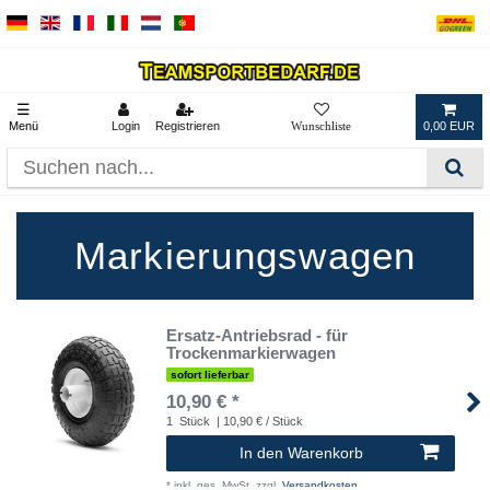
☰
Menü
Login
Registrieren
0,00 EUR
Markierungswagen
Ersatz-Antriebsrad - für
Trockenmarkierwagen
sofort lieferbar
10,90 € *
1
Stück
| 10,90 € / Stück
In den Warenkorb
*
inkl. ges. MwSt.
zzgl.
Versandkosten