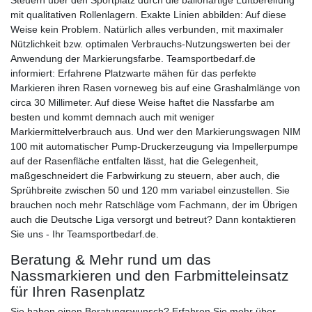
Steuern über den Sportplatz durch die ballonartige Luftbereifung
mit qualitativen Rollenlagern. Exakte Linien abbilden: Auf diese
Weise kein Problem. Natürlich alles verbunden, mit maximaler
Nützlichkeit bzw. optimalen Verbrauchs-Nutzungswerten bei der
Anwendung der Markierungsfarbe. Teamsportbedarf.de
informiert: Erfahrene Platzwarte mähen für das perfekte
Markieren ihren Rasen vorneweg bis auf eine Grashalmlänge von
circa 30 Millimeter. Auf diese Weise haftet die Nassfarbe am
besten und kommt demnach auch mit weniger
Markiermittelverbrauch aus. Und wer den Markierungswagen NIM
100 mit automatischer Pump-Druckerzeugung via Impellerpumpe
auf der Rasenfläche entfalten lässt, hat die Gelegenheit,
maßgeschneidert die Farbwirkung zu steuern, aber auch, die
Sprühbreite zwischen 50 und 120 mm variabel einzustellen. Sie
brauchen noch mehr Ratschläge vom Fachmann, der im Übrigen
auch die Deutsche Liga versorgt und betreut? Dann kontaktieren
Sie uns - Ihr Teamsportbedarf.de.
Beratung & Mehr rund um das
Nassmarkieren und den Farbmitteleinsatz
für Ihren Rasenplatz
Sie haben einen Beratungswunsch? Erfahren Sie mehr über