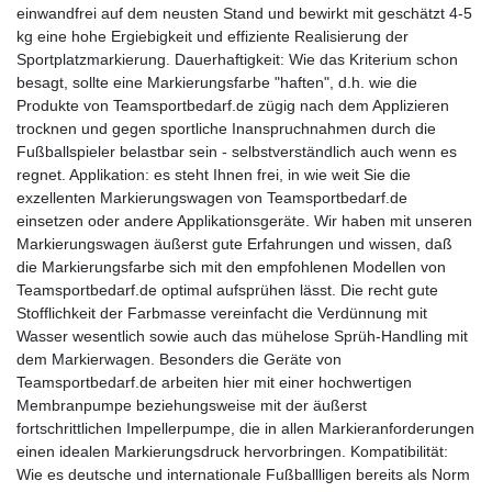
einwandfrei auf dem neusten Stand und bewirkt mit geschätzt 4-5
kg eine hohe Ergiebigkeit und effiziente Realisierung der
Sportplatzmarkierung. Dauerhaftigkeit: Wie das Kriterium schon
besagt, sollte eine Markierungsfarbe "haften", d.h. wie die
Produkte von Teamsportbedarf.de zügig nach dem Applizieren
trocknen und gegen sportliche Inanspruchnahmen durch die
Fußballspieler belastbar sein - selbstverständlich auch wenn es
regnet. Applikation: es steht Ihnen frei, in wie weit Sie die
exzellenten Markierungswagen von Teamsportbedarf.de
einsetzen oder andere Applikationsgeräte. Wir haben mit unseren
Markierungswagen äußerst gute Erfahrungen und wissen, daß
die Markierungsfarbe sich mit den empfohlenen Modellen von
Teamsportbedarf.de optimal aufsprühen lässt. Die recht gute
Stofflichkeit der Farbmasse vereinfacht die Verdünnung mit
Wasser wesentlich sowie auch das mühelose Sprüh-Handling mit
dem Markierwagen. Besonders die Geräte von
Teamsportbedarf.de arbeiten hier mit einer hochwertigen
Membranpumpe beziehungsweise mit der äußerst
fortschrittlichen Impellerpumpe, die in allen Markieranforderungen
einen idealen Markierungsdruck hervorbringen. Kompatibilität:
Wie es deutsche und internationale Fußballligen bereits als Norm