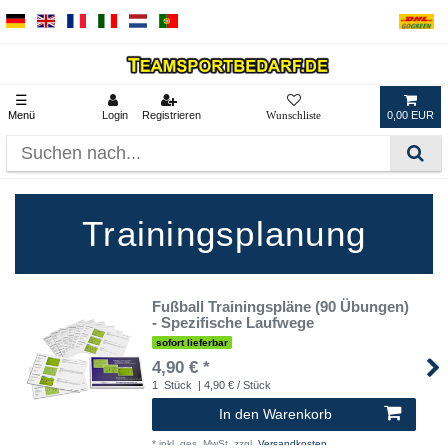
☰
Menü
Login
Registrieren
0,00 EUR
Trainingsplanung
Fußball Trainingspläne (90 Übungen)
- Spezifische Laufwege
sofort lieferbar
4,90 € *
1
Stück
| 4,90 € / Stück
In den Warenkorb
*
inkl. ges. MwSt.
zzgl.
Versandkosten