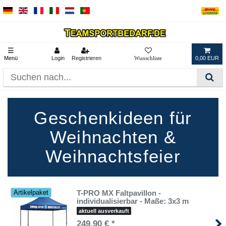
☰
Menü
Login
Registrieren
0,00 EUR
Geschenkideen für
Weihnachten &
Weihnachtsfeier
T-PRO MX Faltpavillon -
Artikelpaket
individualisierbar - Maße: 3x3 m
aktuell ausverkauft
249,90 € *