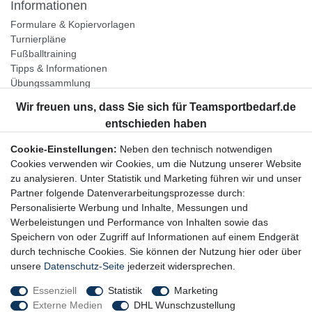
Informationen
Formulare & Kopiervorlagen
Turnierpläne
Fußballtraining
Tipps & Informationen
Übungssammlung
Unternehmen
Jobs
Partnerprogramm
Cookie-Einstellungen:
Neben den technisch notwendigen
Widerrufsrecht
Cookies verwenden wir Cookies, um die Nutzung unserer Website
zu analysieren. Unter Statistik und Marketing führen wir und unser
Bestellung widerrufen
Partner folgende Datenverarbeitungsprozesse durch:
Datenschutzerklärung
Personalisierte Werbung und Inhalte, Messungen und
AGB
Werbeleistungen und Performance von Inhalten sowie das
Impressum
Speichern von oder Zugriff auf Informationen auf einem Endgerät
durch technische Cookies. Sie können der Nutzung hier oder über
Newsletter
unsere
Datenschutz-Seite
jederzeit widersprechen.
Gerne halten wir Sie auf dem Laufenden, hier geht es zur:
Essenziell
Statistik
Marketing
Externe Medien
DHL Wunschzustellung
Newsletter-Anmeldung