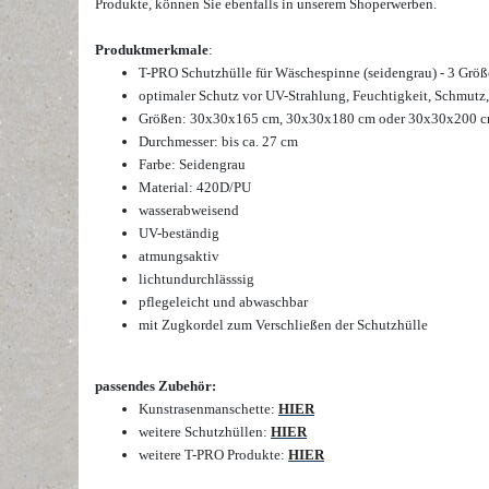
Produkte
, können Sie ebenfalls in unserem Shop
erwerben.
Produktmerkmale
:
T-PRO Schutzhülle für Wäschespinne (seidengrau) - 3 Grö
optimaler Schutz vor UV-Strahlung, Feuchtigkeit, Schmutz,
Größen: 30x30x165 cm, 30x30x180 cm oder 30x30x200 c
Durchmesser: bis ca. 27 cm
Farbe: Seidengrau
Material: 420D/PU
wasserabweisend
UV-beständig
atmungsaktiv
lichtundurchlässsig
pflegeleicht und abwaschbar
mit Zugkordel zum Verschließen der Schutzhülle
passendes Zubehör:
Kunstrasenmanschette:
HIER
weitere Schutzhüllen:
HIER
weitere T-PRO Produkte:
HIER