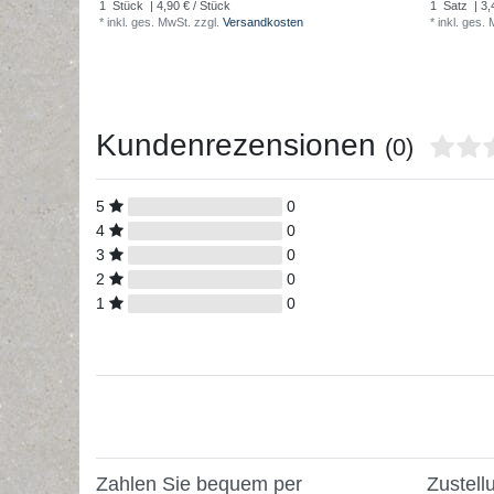
1
Stück
| 4,90 € / Stück
1
Satz
| 3,
*
inkl. ges. MwSt.
zzgl.
Versandkosten
*
inkl. ges.
Kundenrezensionen
(0)
5
0
4
0
3
0
2
0
1
0
Zahlen Sie bequem per
Zustell