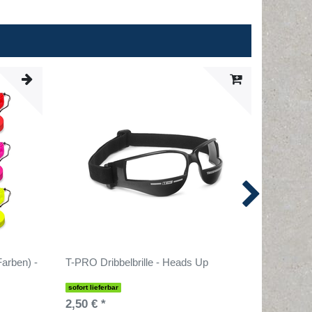
arben) -
T-PRO Dribbelbrille - Heads Up
Arbeitsb
Seiten
sofort lieferbar
sofort lief
2,50 € *
10,90 €