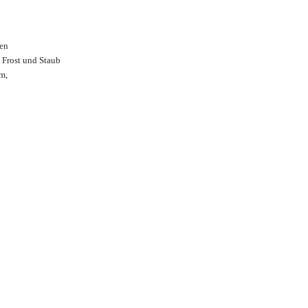
ßen
 Frost und Staub
m,