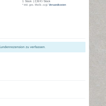
1
Stück
| 2,50 € / Stück
1
Stück
| 
*
inkl. ges. MwSt.
zzgl.
Versandkosten
*
inkl. ges
Kundenrezension zu verfassen.