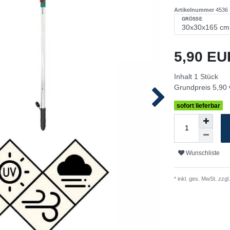
Artikelnummer
4536
GRÖSSE
5,90 E
Inhalt
1
Stück
Grundpreis
5,90 
sofort lieferbar
Wunschliste
* inkl. ges. MwSt. zzgl.