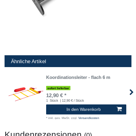
Ähnliche Artikel
Koordinationsleiter - flach 6 m
sofort lieferbar
12,90 € *
1
Stück
| 12,90 € / Stück
In den Warenkorb
*
inkl. ges. MwSt.
zzgl.
Versandkosten
Kundenrezensionen
(0)