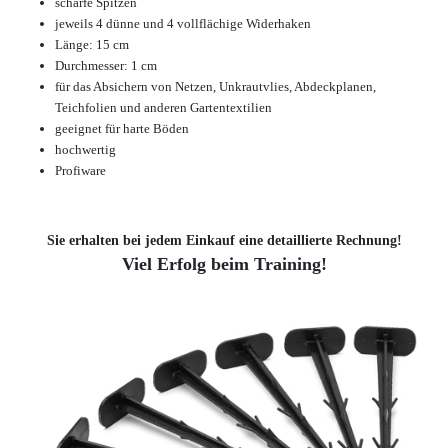
scharfe Spitzen
jeweils 4 dünne und 4 vollflächige Widerhaken
Länge: 15 cm
Durchmesser: 1 cm
für das Absichern
von
Netzen, Unkrautv
lies, Abdeckplanen,
Teichf
olien und anderen Gartentextilien
geeignet für harte Böden
hochwertig
Profiware
Sie erhalten bei jedem Einkauf eine detaillierte Rechnung!
Viel Erfolg beim Training!