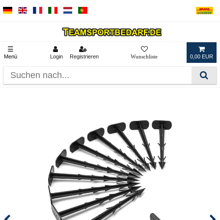
☰
Menü
Login
Registrieren
0,00 EUR