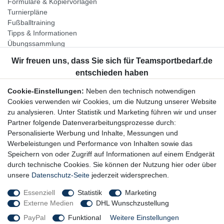
Formulare & Kopiervorlagen
Turnierpläne
Fußballtraining
Tipps & Informationen
Übungssammlung
Unternehmen
Jobs
Partnerprogramm
Cookie-Einstellungen:
Neben den technisch notwendigen
Widerrufsrecht
Cookies verwenden wir Cookies, um die Nutzung unserer Website
zu analysieren. Unter Statistik und Marketing führen wir und unser
Bestellung widerrufen
Partner folgende Datenverarbeitungsprozesse durch:
Datenschutzerklärung
Personalisierte Werbung und Inhalte, Messungen und
AGB
Werbeleistungen und Performance von Inhalten sowie das
Impressum
Speichern von oder Zugriff auf Informationen auf einem Endgerät
durch technische Cookies. Sie können der Nutzung hier oder über
Newsletter
unsere
Datenschutz-Seite
jederzeit widersprechen.
Gerne halten wir Sie auf dem Laufenden, hier geht es zur:
Essenziell
Statistik
Marketing
Externe Medien
DHL Wunschzustellung
Newsletter-Anmeldung
PayPal
Funktional
Weitere Einstellungen