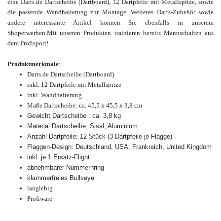
eine Darts.de Dartscheibe (Dartboard), 12 Dartpfeile mit Metallspitze, sowie
die passende Wandhalterung zur Montage. Weiteres Darts-Zubehör sowie
andere interessante Artikel
können Sie ebenfalls in unserem
Shop
erwerben.
Mit unseren Produkten trainieren bereits Mannschaften aus
dem Profisport!
Produktmerkmale
:
Darts.de Dartscheibe (Dartboard)
inkl. 12 Dartpfeile mit Metallspitze
inkl. Wandhalterung
Maße Dartscheibe: ca. 45,5 x 45,5 x 3,8 cm
Gewicht Dartscheibe : ca. 3,8 kg
Material Dartscheibe: Sisal, Aluminium
Anzahl Dartpfeile: 12 Stück (3 Dartpfeile je Flagge)
Flaggen-Design: Deutschland, USA, Frankreich, United Kingdom
inkl. je 1 Ersatz-Flight
abnehmbarer Nummernring
klammerfreies Bullseye
langlebig
Profiware