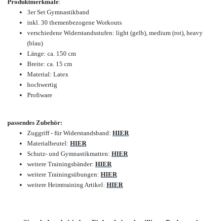
Produktmerkmale
:
3er Set Gymnastikband
inkl. 30 themenbezogene Workouts
verschiedene Widerstandsstufen: light (gelb),
medium (rot),
heavy
(blau)
Länge: ca. 150 cm
Breite: ca. 15 cm
Material: Latex
hochwertig
Profiware
passendes Zubehör:
Zuggriff - für Widerstandsband:
HIER
Materialbeutel:
HIER
Schutz- und Gymnastikmatten:
HIER
weitere Trainingsbänder:
HIER
weitere Trainingsübungen:
HIER
weitere Heimtraining Artikel:
HIER