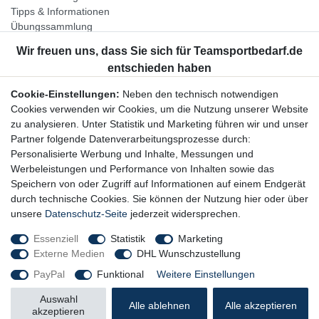
Tipps & Informationen
Übungssammlung
Unternehmen
Jobs
Partnerprogramm
Cookie-Einstellungen:
Neben den technisch notwendigen
Widerrufsrecht
Cookies verwenden wir Cookies, um die Nutzung unserer Website
zu analysieren. Unter Statistik und Marketing führen wir und unser
Bestellung widerrufen
Partner folgende Datenverarbeitungsprozesse durch:
Datenschutzerklärung
Personalisierte Werbung und Inhalte, Messungen und
AGB
Werbeleistungen und Performance von Inhalten sowie das
Impressum
Speichern von oder Zugriff auf Informationen auf einem Endgerät
durch technische Cookies. Sie können der Nutzung hier oder über
Newsletter
unsere
Datenschutz-Seite
jederzeit widersprechen.
Gerne halten wir Sie auf dem Laufenden, hier geht es zur:
Essenziell
Statistik
Marketing
Externe Medien
DHL Wunschzustellung
Newsletter-Anmeldung
PayPal
Funktional
Weitere Einstellungen
Auswahl
Alle ablehnen
Alle akzeptieren
akzeptieren