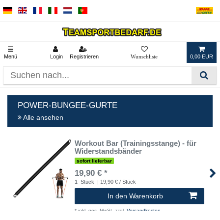
☰
Menü
Login
Registrieren
0,00 EUR
POWER-BUNGEE-GURTE
Alle ansehen
Workout Bar (Trainingsstange) - für
Widerstandsbänder
sofort lieferbar
19,90 € *
1
Stück
| 19,90 € / Stück
In den Warenkorb
*
inkl. ges. MwSt.
zzgl.
Versandkosten