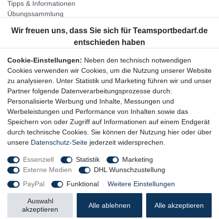
Tipps & Informationen
Übungssammlung
Unternehmen
Jobs
Partnerprogramm
Cookie-Einstellungen:
Neben den technisch notwendigen
Widerrufsrecht
Cookies verwenden wir Cookies, um die Nutzung unserer Website
zu analysieren. Unter Statistik und Marketing führen wir und unser
Bestellung widerrufen
Partner folgende Datenverarbeitungsprozesse durch:
Datenschutzerklärung
Personalisierte Werbung und Inhalte, Messungen und
AGB
Werbeleistungen und Performance von Inhalten sowie das
Impressum
Speichern von oder Zugriff auf Informationen auf einem Endgerät
durch technische Cookies. Sie können der Nutzung hier oder über
Newsletter
unsere
Datenschutz-Seite
jederzeit widersprechen.
Gerne halten wir Sie auf dem Laufenden, hier geht es zur:
Essenziell
Statistik
Marketing
Externe Medien
DHL Wunschzustellung
Newsletter-Anmeldung
PayPal
Funktional
Weitere Einstellungen
Auswahl
Alle ablehnen
Alle akzeptieren
akzeptieren
© Copyright 2026 Trainingsunterlagen24 GmbH. Alle Rechte vorbehalten.