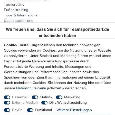
Turnierpläne
Fußballtraining
Tipps & Informationen
Übungssammlung
Unternehmen
Jobs
Partnerprogramm
Cookie-Einstellungen:
Neben den technisch notwendigen
Widerrufsrecht
Cookies verwenden wir Cookies, um die Nutzung unserer Website
zu analysieren. Unter Statistik und Marketing führen wir und unser
Bestellung widerrufen
Partner folgende Datenverarbeitungsprozesse durch:
Datenschutzerklärung
Personalisierte Werbung und Inhalte, Messungen und
AGB
Werbeleistungen und Performance von Inhalten sowie das
Impressum
Speichern von oder Zugriff auf Informationen auf einem Endgerät
durch technische Cookies. Sie können der Nutzung hier oder über
Newsletter
unsere
Datenschutz-Seite
jederzeit widersprechen.
Gerne halten wir Sie auf dem Laufenden, hier geht es zur:
Essenziell
Statistik
Marketing
Externe Medien
DHL Wunschzustellung
Newsletter-Anmeldung
PayPal
Funktional
Weitere Einstellungen