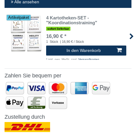
Alle ansehen
4 Kartotheken-SET -
Artikelpaket
"Koordinationstraining"
sofort lieferbar
16,90 € *
1
Stück
| 16,90 € / Stück
In den Warenkorb
*
inkl. ges. MwSt.
zzgl.
Versandkosten
Zahlen Sie bequem per
Zustellung durch