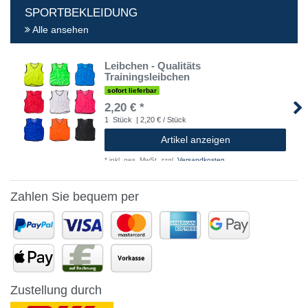
SPORTBEKLEIDUNG
Alle ansehen
Leibchen - Qualitäts
Trainingsleibchen
sofort lieferbar
2,20 € *
1
Stück
| 2,20 € / Stück
Artikel anzeigen
*
inkl. ges. MwSt.
zzgl.
Versandkosten
Zahlen Sie bequem per
Zustellung durch