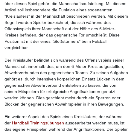
über dieses Spiel gehört die Mannschaftsaufstellung. Mit diesem
Artikel soll insbesondere die Funktion eines sogenannten
"Kreisläufers" in der Mannschaft beschrieben werden. Mit diesem
Begriff werden Spieler bezeichnet, die sich während des
Offensivspiels ihrer Mannschaft auf der Höhe des 6-Meter-
Kreises befinden, der das gegnerische Tor umschließt. Diese
Position ist mit der eines "Stoßstürmers" beim Fußball
vergleichbar.
Der Kreisläufer befindet sich während des Offensivspiels seiner
Mannschaft innerhalb des, um den 6-Meter-Kreis aufgestellten,
Abwehrverbundes des gegnerischen Teams. Zu seinen Aufgaben
gehört es, durch intensiven körperlichen Einsatz Lücken in dem
gegnerischen Abwehrverbund entstehen zu lassen, die von
seinen Mitspielern für erfolgreiche Angriffsaktionen genutzt
werden können. Dies geschieht meist durch ein Sperren oder
Blocken der gegnerischen Abwehrspieler in ihren Bewegungen.
Ein weiterer Aspekt des Spiels eines Kreisläufers, der während
der
Handball Trainingsübungen
ausgearbeitet werden muss, ist
das eigene Freispielen während der Angriffsaktionen. Der Spieler