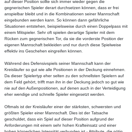
auf dieser Position sollte sich immer wieder gegen die
gegnerischen Spieler derart durchsetzen können, dass er frei
anspielbar bleibt und in die Kombinationen seiner Mannschaft
eingebunden werden kann. So können dann gefährliche
Situationen entstehen, beispielsweise durch einen Doppelpass mit
einem Mitspieler. Sehr oft spielen derartige Spieler mit dem
Rücken zum gegnerischen Tor, da sie die vorderste Position der
eigenen Mannschaft bekleiden und nur durch diese Spielweise
effektiv ins Geschehen eingreifen können.
Während des Defensivspiels seiner Mannschaft kann der
Kreisläufer so gut wie alle Positionen in der Deckung einnehmen.
Da dieser Spielertyp eher selten zu den schnellsten Spielern auf
dem Feld gehört, trifft man ihn in der Deckung jedoch so gut wie
nie auf den Außenpositionen, auf denen auch in der Verteidigung
eher wendige und schnelle Spieler eingesetzt werden.
Oftmals ist der Kreisläufer einer der stärksten, schwersten und
größten Spieler einer Mannschaft. Dies ist der Tatsache
geschuldet, dass ein Spiel auf dieser Position aufgrund der
Anforderungen mit einem sehr hohen Krafteinsatz und einer
hohen körperlichen Intensität verbunden ist - Attribute, die nötig