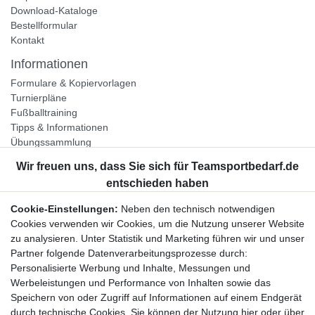
Download-Kataloge
Bestellformular
Kontakt
Informationen
Formulare & Kopiervorlagen
Turnierpläne
Fußballtraining
Tipps & Informationen
Übungssammlung
Unternehmen
Jobs
Partnerprogramm
Cookie-Einstellungen:
Neben den technisch notwendigen
Widerrufsrecht
Cookies verwenden wir Cookies, um die Nutzung unserer Website
zu analysieren. Unter Statistik und Marketing führen wir und unser
Bestellung widerrufen
Partner folgende Datenverarbeitungsprozesse durch:
Datenschutzerklärung
Personalisierte Werbung und Inhalte, Messungen und
AGB
Werbeleistungen und Performance von Inhalten sowie das
Impressum
Speichern von oder Zugriff auf Informationen auf einem Endgerät
durch technische Cookies. Sie können der Nutzung hier oder über