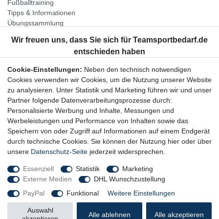
Fußballtraining
Tipps & Informationen
Übungssammlung
Unternehmen
Jobs
Partnerprogramm
Cookie-Einstellungen:
Neben den technisch notwendigen
Widerrufsrecht
Cookies verwenden wir Cookies, um die Nutzung unserer Website
zu analysieren. Unter Statistik und Marketing führen wir und unser
Bestellung widerrufen
Partner folgende Datenverarbeitungsprozesse durch:
Datenschutzerklärung
Personalisierte Werbung und Inhalte, Messungen und
AGB
Werbeleistungen und Performance von Inhalten sowie das
Impressum
Speichern von oder Zugriff auf Informationen auf einem Endgerät
durch technische Cookies. Sie können der Nutzung hier oder über
Newsletter
unsere
Datenschutz-Seite
jederzeit widersprechen.
Gerne halten wir Sie auf dem Laufenden, hier geht es zur:
Essenziell
Statistik
Marketing
Externe Medien
DHL Wunschzustellung
Newsletter-Anmeldung
PayPal
Funktional
Weitere Einstellungen
Auswahl
Alle ablehnen
Alle akzeptieren
akzeptieren