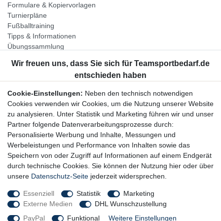
Formulare & Kopiervorlagen
Turnierpläne
Fußballtraining
Tipps & Informationen
Übungssammlung
Unternehmen
Jobs
Partnerprogramm
Cookie-Einstellungen:
Neben den technisch notwendigen
Widerrufsrecht
Cookies verwenden wir Cookies, um die Nutzung unserer Website
zu analysieren. Unter Statistik und Marketing führen wir und unser
Bestellung widerrufen
Partner folgende Datenverarbeitungsprozesse durch:
Datenschutzerklärung
Personalisierte Werbung und Inhalte, Messungen und
AGB
Werbeleistungen und Performance von Inhalten sowie das
Impressum
Speichern von oder Zugriff auf Informationen auf einem Endgerät
durch technische Cookies. Sie können der Nutzung hier oder über
Newsletter
unsere
Datenschutz-Seite
jederzeit widersprechen.
Gerne halten wir Sie auf dem Laufenden, hier geht es zur:
Essenziell
Statistik
Marketing
Externe Medien
DHL Wunschzustellung
Newsletter-Anmeldung
PayPal
Funktional
Weitere Einstellungen