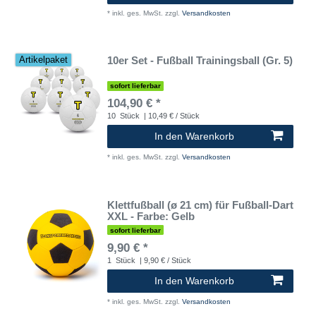
*
inkl. ges. MwSt.
zzgl.
Versandkosten
10er Set - Fußball Trainingsball (Gr. 5)
Artikelpaket
sofort lieferbar
104,90 € *
10
Stück
| 10,49 € / Stück
In den Warenkorb
*
inkl. ges. MwSt.
zzgl.
Versandkosten
Klettfußball (ø 21 cm) für Fußball-Dart
XXL - Farbe: Gelb
sofort lieferbar
9,90 € *
1
Stück
| 9,90 € / Stück
In den Warenkorb
*
inkl. ges. MwSt.
zzgl.
Versandkosten