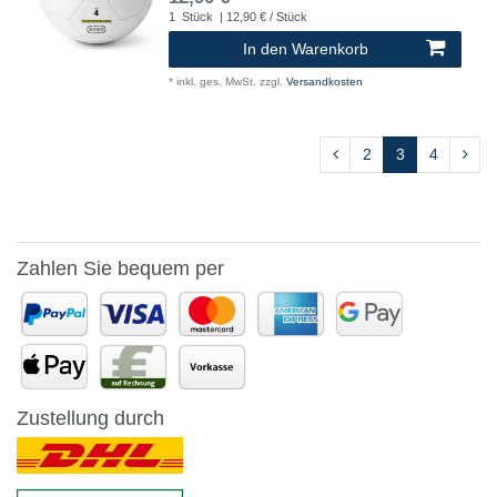
1
Stück
| 12,90 € / Stück
In den Warenkorb
*
inkl. ges. MwSt.
zzgl.
Versandkosten
2
3
4
Zahlen Sie bequem per
Zustellung durch