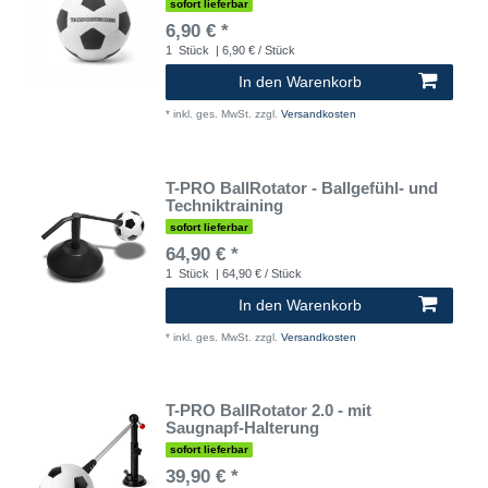
sofort lieferbar
6,90 € *
1
Stück
| 6,90 € / Stück
In den Warenkorb
*
inkl. ges. MwSt.
zzgl.
Versandkosten
T-PRO BallRotator - Ballgefühl- und
Techniktraining
sofort lieferbar
64,90 € *
1
Stück
| 64,90 € / Stück
In den Warenkorb
*
inkl. ges. MwSt.
zzgl.
Versandkosten
T-PRO BallRotator 2.0 - mit
Saugnapf-Halterung
sofort lieferbar
39,90 € *