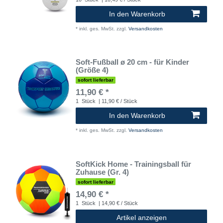
In den Warenkorb
*
inkl. ges. MwSt.
zzgl.
Versandkosten
Soft-Fußball ø 20 cm - für Kinder
(Größe 4)
sofort lieferbar
11,90 € *
1
Stück
| 11,90 € / Stück
In den Warenkorb
*
inkl. ges. MwSt.
zzgl.
Versandkosten
SoftKick Home - Trainingsball für
Zuhause (Gr. 4)
sofort lieferbar
14,90 € *
1
Stück
| 14,90 € / Stück
Artikel anzeigen