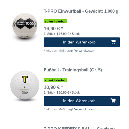
T-PRO Einwurfball - Gewicht: 1.000 g
sofort lieferbar
16,90 € *
1
Stück
| 16,90 € / Stück
In den Warenkorb
*
inkl. ges. MwSt.
zzgl.
Versandkosten
Fußball - Trainingsball (Gr. 5)
sofort lieferbar
10,90 € *
1
Stück
| 10,90 € / Stück
In den Warenkorb
*
inkl. ges. MwSt.
zzgl.
Versandkosten
T-PRO KEEPER´S BALL - Gewicht: