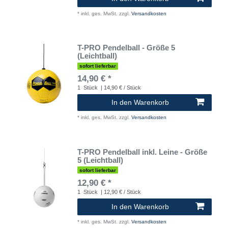
*
inkl. ges. MwSt.
zzgl.
Versandkosten
T-PRO Pendelball - Größe 5
(Leichtball)
sofort lieferbar
14,90 € *
1
Stück
| 14,90 € / Stück
In den Warenkorb
*
inkl. ges. MwSt.
zzgl.
Versandkosten
T-PRO Pendelball inkl. Leine - Größe
5 (Leichtball)
sofort lieferbar
12,90 € *
1
Stück
| 12,90 € / Stück
In den Warenkorb
*
inkl. ges. MwSt.
zzgl.
Versandkosten