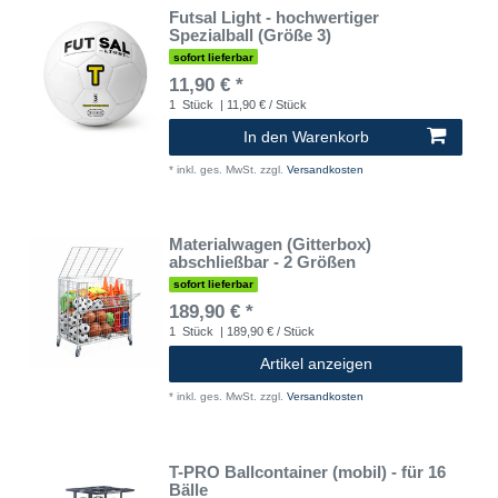
Futsal Light - hochwertiger
Spezialball (Größe 3)
sofort lieferbar
11,90 € *
1
Stück
| 11,90 € / Stück
In den Warenkorb
*
inkl. ges. MwSt.
zzgl.
Versandkosten
Materialwagen (Gitterbox)
abschließbar - 2 Größen
sofort lieferbar
189,90 € *
1
Stück
| 189,90 € / Stück
Artikel anzeigen
*
inkl. ges. MwSt.
zzgl.
Versandkosten
T-PRO Ballcontainer (mobil) - für 16
Bälle