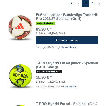
2
3
4
Fußball - adidas Bundesliga Torfabrik
Pro 2026/27 Spielball (Gr. 5)
sofort lieferbar
89,90 € *
1
Stück
| 89,90 € / Stück
Artikel anzeigen
*
inkl. ges. MwSt.
zzgl.
Versandkosten
T-PRO Hybrid Futsal junior - Spielball
(Gr. 4 - 350 g)
aktuell ausverkauft
15,90 € *
1
Stück
| 15,90 € / Stück
*
inkl. ges. MwSt.
zzgl.
Versandkosten
T-PRO Hybrid Futsal - Spielball (Gr. 4