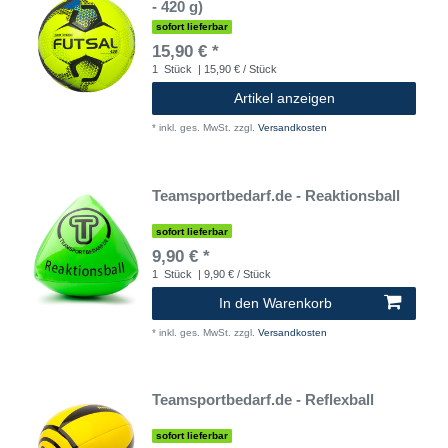
- 420 g)
sofort lieferbar
15,90 € *
1
Stück
| 15,90 € / Stück
Artikel anzeigen
*
inkl. ges. MwSt.
zzgl.
Versandkosten
Teamsportbedarf.de - Reaktionsball
sofort lieferbar
9,90 € *
1
Stück
| 9,90 € / Stück
In den Warenkorb
*
inkl. ges. MwSt.
zzgl.
Versandkosten
Teamsportbedarf.de - Reflexball
sofort lieferbar