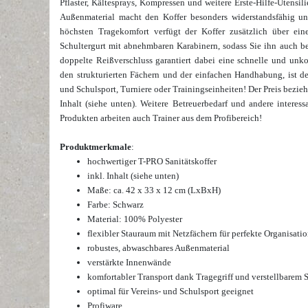
Pflaster, Kältesprays, Kompressen und weitere Erste-Hilfe-Utensil
Außenmaterial macht den Koffer besonders widerstandsfähig un
höchsten Tragekomfort verfügt der Koffer zusätzlich über ein
Schultergurt mit abnehmbaren Karabinern, sodass Sie ihn auch b
doppelte Reißverschluss garantiert dabei eine schnelle und u
den strukturierten Fächern und der einfachen Handhabung, ist der
und Schulsport, Turniere oder Trainingseinheiten! Der Preis bezieh
Inhalt (siehe unten). Weitere Betreuerbedarf und andere interes
Produkten arbeiten auch Trainer aus dem Profibereich!
Produktmerkmale
:
hochwertiger T-PRO Sanitätskoffer
inkl. Inhalt (siehe unten)
Maße: ca. 42 x 33 x 12 cm (LxBxH)
Farbe: Schwarz
Material: 100% Polyester
flexibler Stauraum mit Netzfächern für perfekte Organisati
robustes, abwaschbares Außenmaterial
verstärkte Innenwände
komfortabler Transport dank Tragegriff und verstellbarem 
optimal für Vereins- und Schulsport geeignet
Profiware