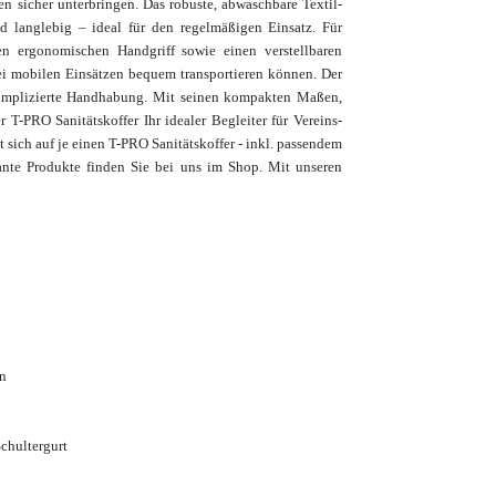
ien sicher unterbringen. Das robuste, abwaschbare Textil-
d langlebig – ideal für den regelmäßigen Einsatz. Für
en ergonomischen Handgriff sowie einen verstellbaren
ei mobilen Einsätzen bequem transportieren können. Der
nkomplizierte Handhabung. Mit seinen kompakten Maßen,
 T-PRO Sanitätskoffer Ihr idealer Begleiter für Vereins-
t sich auf je einen T-PRO Sanitätskoffer - inkl. passendem
sante Produkte finden Sie bei uns im Shop. Mit unseren
on
Schultergurt