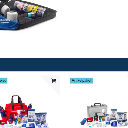
aket
Artikelpaket