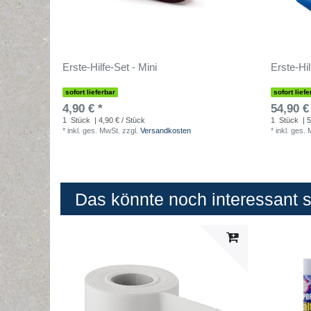
Erste-Hilfe-Set - Mini
Erste-Hil
sofort lieferbar
sofort liefe
4,90 € *
54,90 €
1
Stück
| 4,90 € / Stück
1
Stück
| 5
*
inkl. ges. MwSt.
zzgl.
Versandkosten
*
inkl. ges.
Das könnte noch interessant se