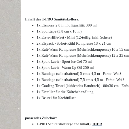
Inhalt des T-PRO Sanitätskoffers:
1x Eisspray 2.0 in Profiqualität 300 ml
1x Sporttape (3,8 cm x 10 m)
1x Erste-Hilfe-Set - Mini (12-teilig, inkl. Schere)
2x Eispack - Sofort-Kühl Kompresse 13 x 21 cm
1x Kalt-Warm Kompresse (Mehrfachkompresse) 10 x 15 cm
1x Kalt-Warm Kompresse (Mehrfachkompresse) 12 x 25 cm
1x Sport Lavit - Sport Ice Gel 75 ml
1x Sport Lavit - Warm Up Oil 250 ml
1x Bandage (selbsthaftend) 5 cm x 4,5 m - Farbe: Weiß
1x Bandage (selbsthaftend) 7,5 cm x 4,5 m - Farbe: Weiß
1x Cooling Towel (kühlendes Handtuch) 100x30 cm - Farb
1x Eisroller für die Kältebehandlung
1x Beutel für Nachfüllset
passendes Zubehör:
T-PRO Sanitätskoffer (ohne Inhalt):
HIER