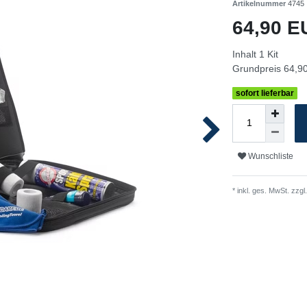
Artikelnummer
4745
64,90 
Inhalt
1
Kit
Grundpreis
64,90
sofort lieferbar
Wunschliste
* inkl. ges. MwSt. zzgl.