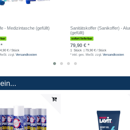
fe - Medizintasche (gefüllt)
Sanitätskoffer (Sanikoffer) - Al
(gefüllt)
rbar
sofort lieferbar
 *
79,90 € *
4,90 € / Stück
1
Stück
| 79,90 € / Stück
 MwSt.
zzgl.
Versandkosten
*
inkl. ges. MwSt.
zzgl.
Versandkosten
in...