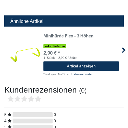
Ähnliche Artikel
Minihürde Flex - 3 Höhen
sofort lieferbar
2,90 € *
1
Stück
| 2,90 € / Stück
Artikel anzeigen
*
inkl. ges. MwSt.
zzgl.
Versandkosten
Kundenrezensionen
(0)
5
0
4
0
3
0