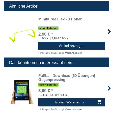
Ähnliche Artikel
Minihürde Flex - 3 Höhen
sofort lieferbar
2,90 € *
1
Stück
| 2,90 € / Stück
Artikel anzeigen
*
inkl. ges. MwSt.
zzgl.
Versandkosten
Das könnte noch interessant sein...
Fußball Download (60 Übungen) -
Gegenpressing
sofort lieferbar
3,90 € *
1
Stück
| 3,90 € / Stück
In den Warenkorb
*
inkl. ges. MwSt.
zzgl.
Versandkosten