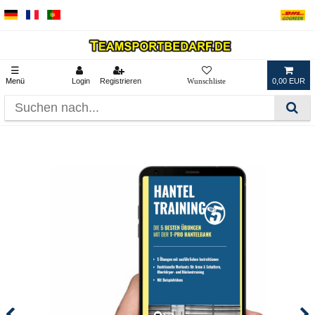
☰
Menü
Login
Registrieren
0,00 EUR