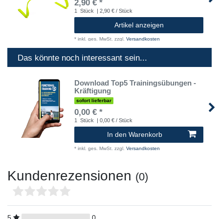
2,90 € *
1
Stück
| 2,90 € / Stück
Artikel anzeigen
*
inkl. ges. MwSt.
zzgl.
Versandkosten
Das könnte noch interessant sein...
Download Top5 Trainingsübungen -
Kräftigung
sofort lieferbar
0,00 € *
1
Stück
| 0,00 € / Stück
In den Warenkorb
*
inkl. ges. MwSt.
zzgl.
Versandkosten
Kundenrezensionen
(0)
5
0