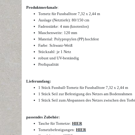
Produktmerkmale
:
Tornetz für Fussballtore
7,32 x 2,44 m
Auslage (Netztiefe): 80/150 cm
Fadenstärke: 4 mm (knotenlos)
Maschenweite: 120 mm
Material: Polypropylen (PP) hochfest
Farbe: Schwarz-Weiß
Stückzahl: je 1 Netz
robust und UV-beständig
Profiqualität
Lieferumfang:
1 Stück Fussball-Tornetz für Fussballtore 7,32 x 2,44 m
1 Stück Seil zur Befestigung des Netzes am Bodenrahmen
1 Stück Seil zum Abspannen des Netzes zwischen den Torb
passendes Zubehör:
Tasche für Tornetze:
HIER
Tornetzbefestigungen:
HIER