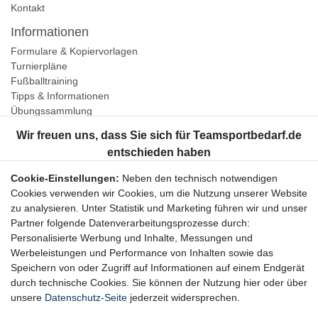
Kontakt
Informationen
Formulare & Kopiervorlagen
Turnierpläne
Fußballtraining
Tipps & Informationen
Übungssammlung
Unternehmen
Jobs
Partnerprogramm
Cookie-Einstellungen:
Neben den technisch notwendigen
Widerrufsrecht
Cookies verwenden wir Cookies, um die Nutzung unserer Website
zu analysieren. Unter Statistik und Marketing führen wir und unser
Bestellung widerrufen
Partner folgende Datenverarbeitungsprozesse durch:
Datenschutzerklärung
Personalisierte Werbung und Inhalte, Messungen und
AGB
Werbeleistungen und Performance von Inhalten sowie das
Impressum
Speichern von oder Zugriff auf Informationen auf einem Endgerät
durch technische Cookies. Sie können der Nutzung hier oder über
Newsletter
unsere
Datenschutz-Seite
jederzeit widersprechen.
Gerne halten wir Sie auf dem Laufenden, hier geht es zur: