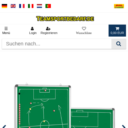
☰
Menü
Login
Registrieren
0,00 EUR