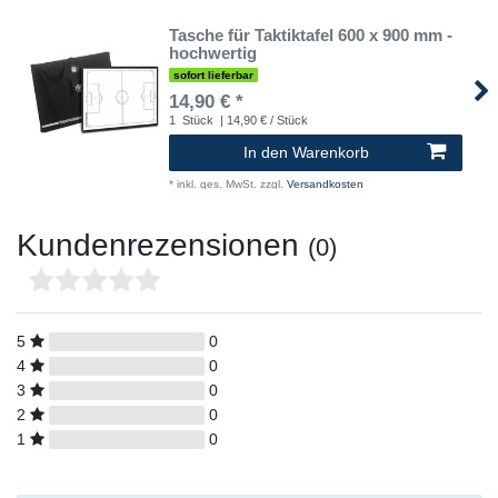
Tasche für Taktiktafel 600 x 900 mm -
hochwertig
sofort lieferbar
14,90 € *
1
Stück
| 14,90 € / Stück
In den Warenkorb
*
inkl. ges. MwSt.
zzgl.
Versandkosten
Kundenrezensionen
(0)
5
0
4
0
3
0
2
0
1
0