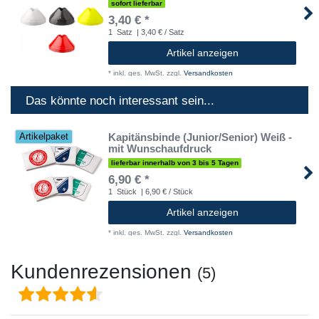
sofort lieferbar
3,40 € *
1
Satz
| 3,40 € / Satz
Artikel anzeigen
*
inkl. ges. MwSt.
zzgl.
Versandkosten
Das könnte noch interessant sein...
Kapitänsbinde (Junior/Senior) Weiß -
Artikelpaket
mit Wunschaufdruck
lieferbar innerhalb von 3 bis 5 Tagen
6,90 € *
1
Stück
| 6,90 € / Stück
Artikel anzeigen
*
inkl. ges. MwSt.
zzgl.
Versandkosten
Kundenrezensionen
(5)