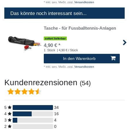
*
inkl. ges. MwSt.
zzgl.
Versandkosten
Das könnte noch interessant sein...
Tasche - für Fussballtennis-Anlagen
sofort lieferbar
4,90 € *
1
Stück
| 4,90 € / Stück
In den Warenkorb
*
inkl. ges. MwSt.
zzgl.
Versandkosten
Kundenrezensionen
(54)
5
34
4
16
3
4
2
0