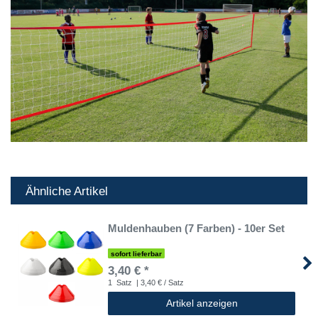
Ähnliche Artikel
Muldenhauben (7 Farben) - 10er Set
sofort lieferbar
3,40 € *
1
Satz
| 3,40 € / Satz
Artikel anzeigen