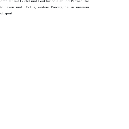
omplett mit Gürtel und Gurt für Spieler und Partner.
Die
rtotheken und DVD´s, weitere Powergurte in unserem
ofisport
!