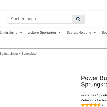
Heimtraining
weitere Sportarten
Sportbekleidung
Be
printtraining + Sprungkraft
Power Bun
Sprungkra
modernes Sprint-
Zubehör - Profiw
(3)