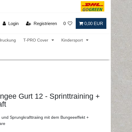
Login
Registrieren
0
0,00 EUR
druckung
T-PRO Cover
Kindersport
gee Gurt 12 - Sprinttraining +
ft
 und Sprungkrafttraiing mit dem Bungeeeffekt +
are