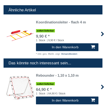
Ähnliche Artikel
Koordinationsleiter - flach 4 m
sofort lieferbar
9,90 € *
1
Stück
| 9,90 € / Stück
In den Warenkorb
*
inkl. ges. MwSt.
zzgl.
Versandkosten
Das könnte noch interessant sein...
Rebounder - 1,10 x 1,10 m
sofort lieferbar
64,90 € *
1
Stück
| 64,90 € / Stück
In den Warenkorb