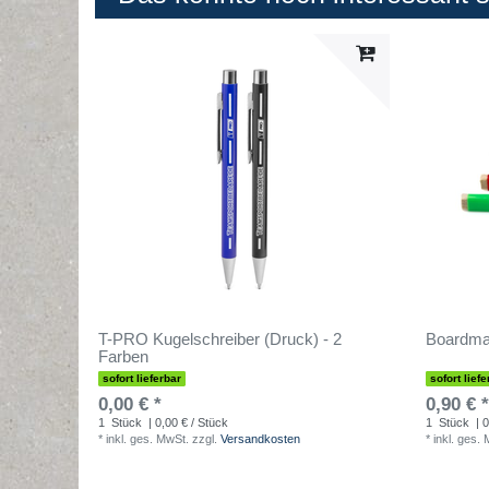
T-PRO Kugelschreiber (Druck) - 2
Boardmar
Farben
sofort lieferbar
sofort liefe
0,00 € *
0,90 € *
1
Stück
| 0,00 € / Stück
1
Stück
| 0
*
inkl. ges. MwSt.
zzgl.
Versandkosten
*
inkl. ges.