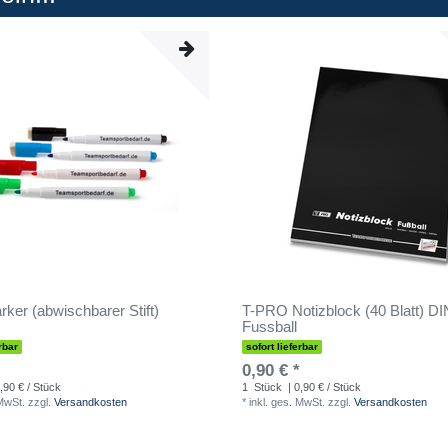
ker (abwischbarer Stift)
T-PRO Notizblock (40 Blatt) DI
Fussball
rbar
sofort lieferbar
0,90 € *
,90 € / Stück
1
Stück
| 0,90 € / Stück
 MwSt.
zzgl.
Versandkosten
*
inkl. ges. MwSt.
zzgl.
Versandkosten