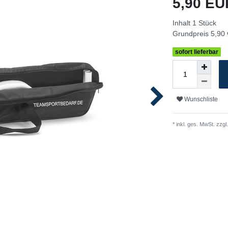
5,90 E
Inhalt
1
Stück
Grundpreis
5,90 
sofort lieferbar
Wunschliste
* inkl. ges. MwSt. zzgl.