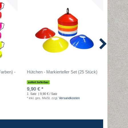
arben) -
Hütchen - Markierteller Set (25 Stück)
Slaloms
- 10er S
sofort lieferbar
sofort lief
9,90 € *
39,90 €
1
Satz
| 9,90 € / Satz
10
Stück
|
*
inkl. ges. MwSt.
zzgl.
Versandkosten
*
inkl. ges