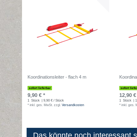
Koordinationsleiter - flach 4 m
Koordinat
sofort lieferbar
sofort liefe
9,90 € *
12,90 €
1
Stück
| 9,90 € / Stück
1
Stück
| 1
*
inkl. ges. MwSt.
zzgl.
Versandkosten
*
inkl. ges.
Das könnte noch interessant se