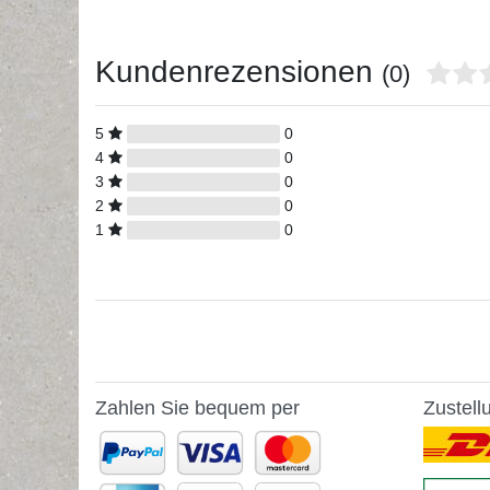
Kundenrezensionen
(0)
5
0
4
0
3
0
2
0
1
0
Zahlen Sie bequem per
Zustell