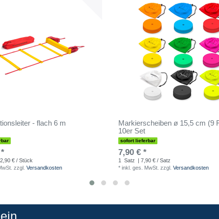
ionsleiter - flach 6 m
Markierscheiben ø 15,5 cm (9 F
10er Set
rbar
sofort lieferbar
 *
7,90 € *
2,90 € / Stück
1
Satz
| 7,90 € / Satz
 MwSt.
zzgl.
Versandkosten
*
inkl. ges. MwSt.
zzgl.
Versandkosten
in...