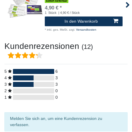
sofort lieferbar
4,90 € *
1
Stück
| 4,90 € / Stück
In den Warenkorb
*
inkl. ges. MwSt.
zzgl.
Versandkosten
Kundenrezensionen
(12)
5
6
4
3
3
3
2
0
1
0
Melden Sie sich an, um eine Kundenrezension zu
verfassen.