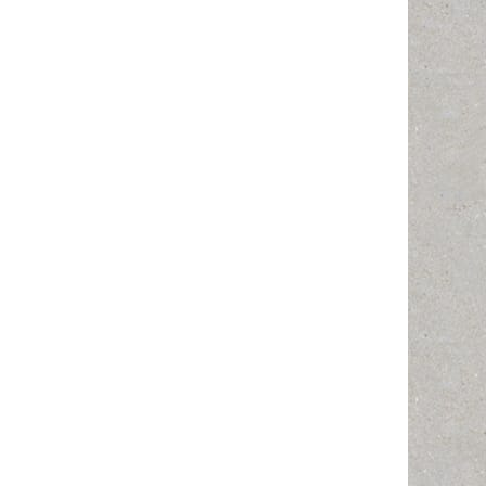
n Trainingseinheit der Woche KW25 ein paar Übungen dafür zusammengestellt. Drei 