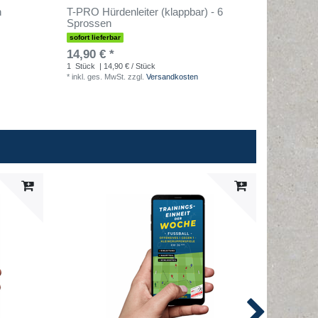
n
T-PRO Hürdenleiter (klappbar) - 6
Tragegri
Sprossen
sofort lieferbar
sofort lief
14,90 € *
1,90 € 
1
Stück
| 14,90 € / Stück
1
Stück
| 
*
inkl. ges. MwSt.
zzgl.
Versandkosten
*
inkl. ges