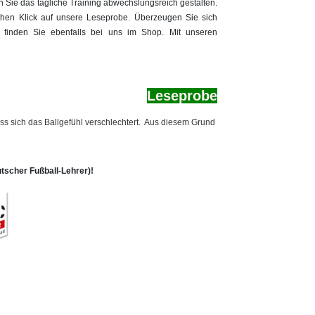
 Sie das tägliche Training abwechslungsreich gestalten.
chen Klick auf unsere Leseprobe. Überzeugen Sie sich
el, finden Sie ebenfalls bei uns im Shop. Mit unseren
Le
seprobe
sich das Ballgefühl verschlechtert.  Aus diesem Grund haben wir in der aktuelle
scher Fußball-Lehrer)!