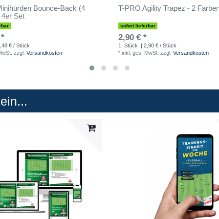
inihürden Bounce-Back (4
T-PRO Agility Trapez - 2 Farbe
 4er Set
rbar
sofort lieferbar
 *
2,90 € *
,48 € / Stück
1
Stück
| 2,90 € / Stück
 MwSt.
zzgl.
Versandkosten
*
inkl. ges. MwSt.
zzgl.
Versandkosten
in...