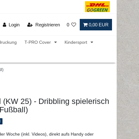
Login
Registrieren
0
0,00 EUR
druckung
T-PRO Cover
Kindersport
l)
(KW 25) - Dribbling spielerisch
(Fußball)
l
der Woche (inkl. Videos), direkt aufs Handy oder