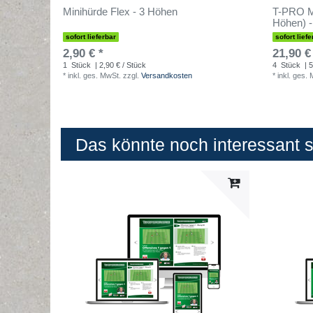
Minihürde Flex - 3 Höhen
T-PRO M
Höhen) -
sofort lieferbar
sofort liefe
2,90 € *
21,90 €
1
Stück
| 2,90 € / Stück
4
Stück
| 5
*
inkl. ges. MwSt.
zzgl.
Versandkosten
*
inkl. ges.
Das könnte noch interessant se