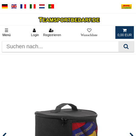
☰
Menü
Login
Registrieren
0,00 EUR