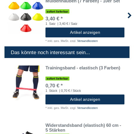
Muldenhauben (7 Farben) - 10er Set
sofort lieferbar
3,40 € *
1
Satz
| 3,40 € / Satz
Artikel anzeigen
*
inkl. ges. MwSt.
zzgl.
Versandkosten
Das könnte noch interessant sein...
Trainingsband - elastisch (3 Farben)
sofort lieferbar
0,70 € *
1
Stück
| 0,70 € / Stück
Artikel anzeigen
*
inkl. ges. MwSt.
zzgl.
Versandkosten
Widerstandsband (elastisch) 60 cm -
5 Stärken