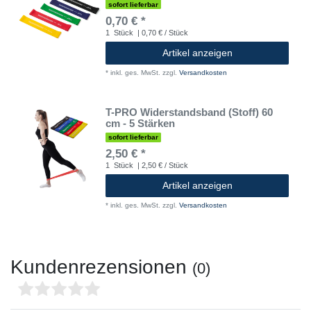
sofort lieferbar
0,70 € *
1
Stück
| 0,70 € / Stück
Artikel anzeigen
*
inkl. ges. MwSt.
zzgl.
Versandkosten
T-PRO Widerstandsband (Stoff) 60
cm - 5 Stärken
sofort lieferbar
2,50 € *
1
Stück
| 2,50 € / Stück
Artikel anzeigen
*
inkl. ges. MwSt.
zzgl.
Versandkosten
Kundenrezensionen
(0)