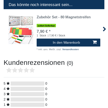
Das könnte noch interessant sein...
Zubehör Set - 80 Magnetstreifen
sofort lieferbar
7,90 € *
1
Stück
| 7,90 € / Stück
In den Warenkorb
*
inkl. ges. MwSt.
zzgl.
Versandkosten
Kundenrezensionen
(0)
5
0
4
0
3
0
2
0
1
0