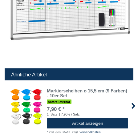
Ähnliche Artikel
Markierscheiben ø 15,5 cm (9 Farben)
- 10er Set
sofort lieferbar
7,90 € *
1
Satz
| 7,90 € / Satz
Artikel anzeigen
*
inkl. ges. MwSt.
zzgl.
Versandkosten