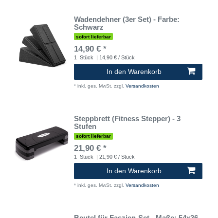
Wadendehner (3er Set) - Farbe:
Schwarz
sofort lieferbar
14,90 € *
1
Stück
| 14,90 € / Stück
In den Warenkorb
*
inkl. ges. MwSt.
zzgl.
Versandkosten
Steppbrett (Fitness Stepper) - 3
Stufen
sofort lieferbar
21,90 € *
1
Stück
| 21,90 € / Stück
In den Warenkorb
*
inkl. ges. MwSt.
zzgl.
Versandkosten
Beutel für Faszien-Set - Maße: 54x36