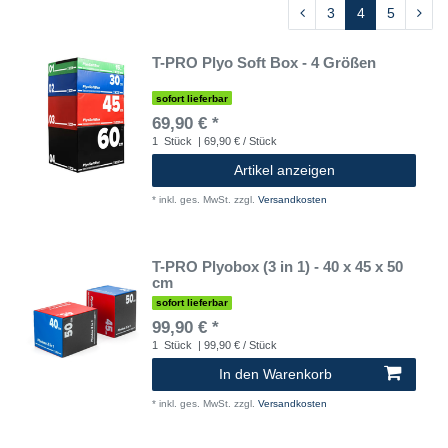
3
4
5
T-PRO Plyo Soft Box - 4 Größen
sofort lieferbar
69,90 € *
1
Stück
| 69,90 € / Stück
Artikel anzeigen
*
inkl. ges. MwSt.
zzgl.
Versandkosten
T-PRO Plyobox (3 in 1) - 40 x 45 x 50
cm
sofort lieferbar
99,90 € *
1
Stück
| 99,90 € / Stück
In den Warenkorb
*
inkl. ges. MwSt.
zzgl.
Versandkosten