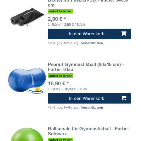
cm
sofort lieferbar
2,90 € *
1
Stück
| 2,90 € / Stück
In den Warenkorb
*
inkl. ges. MwSt.
zzgl.
Versandkosten
Peanut Gymnastikball (90x45 cm) -
Farbe: Blau
sofort lieferbar
16,90 € *
1
Stück
| 16,90 € / Stück
In den Warenkorb
*
inkl. ges. MwSt.
zzgl.
Versandkosten
Ballschale für Gymnastikball - Farbe:
Schwarz
sofort lieferbar