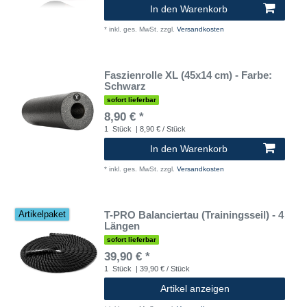
In den Warenkorb
*
inkl. ges. MwSt.
zzgl.
Versandkosten
Faszienrolle XL (45x14 cm) - Farbe:
Schwarz
sofort lieferbar
8,90 € *
1
Stück
| 8,90 € / Stück
In den Warenkorb
*
inkl. ges. MwSt.
zzgl.
Versandkosten
T-PRO Balanciertau (Trainingsseil) - 4
Artikelpaket
Längen
sofort lieferbar
39,90 € *
1
Stück
| 39,90 € / Stück
Artikel anzeigen