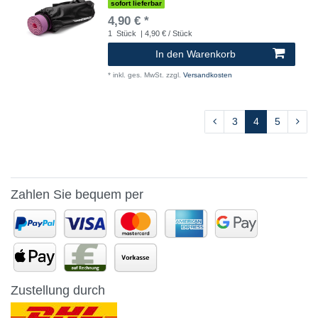
sofort lieferbar
4,90 € *
1
Stück
| 4,90 € / Stück
In den Warenkorb
*
inkl. ges. MwSt.
zzgl.
Versandkosten
3
4
5
Zahlen Sie bequem per
Zustellung durch