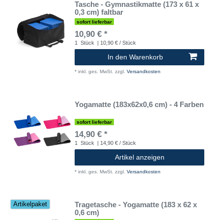
Tasche - Gymnastikmatte (173 x 61 x
0,3 cm) faltbar
sofort lieferbar
10,90 € *
1
Stück
| 10,90 € / Stück
In den Warenkorb
*
inkl. ges. MwSt.
zzgl.
Versandkosten
Yogamatte (183x62x0,6 cm) - 4 Farben
sofort lieferbar
14,90 € *
1
Stück
| 14,90 € / Stück
Artikel anzeigen
*
inkl. ges. MwSt.
zzgl.
Versandkosten
Tragetasche - Yogamatte (183 x 62 x
Artikelpaket
0,6 cm)