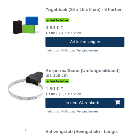
Yogablock (23 x 15 x 8 cm) - 3 Farben
sofort lieferbar
3,90 € *
1
Stück
| 3,90 € / Stück
Artikel anzeigen
*
inkl. ges. MwSt.
zzgl.
Versandkosten
Körpermaßband (Umfangmaßband) -
bis 150 cm
sofort lieferbar
1,90 € *
1
Stück
| 1,90 € / Stück
In den Warenkorb
*
inkl. ges. MwSt.
zzgl.
Versandkosten
Schwingstab (Swingstick) - Länge: