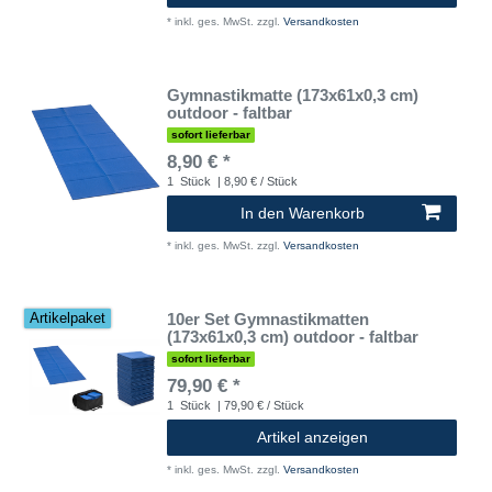
*
inkl. ges. MwSt.
zzgl.
Versandkosten
Gymnastikmatte (173x61x0,3 cm)
outdoor - faltbar
sofort lieferbar
8,90 € *
1
Stück
| 8,90 € / Stück
In den Warenkorb
*
inkl. ges. MwSt.
zzgl.
Versandkosten
10er Set Gymnastikmatten
Artikelpaket
(173x61x0,3 cm) outdoor - faltbar
sofort lieferbar
79,90 € *
1
Stück
| 79,90 € / Stück
Artikel anzeigen
*
inkl. ges. MwSt.
zzgl.
Versandkosten