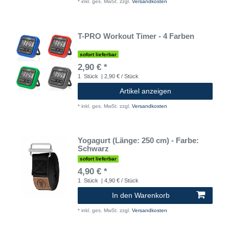
*
inkl. ges. MwSt.
zzgl.
Versandkosten
T-PRO Workout Timer - 4 Farben
sofort lieferbar
2,90 € *
1
Stück
| 2,90 € / Stück
Artikel anzeigen
*
inkl. ges. MwSt.
zzgl.
Versandkosten
Yogagurt (Länge: 250 cm) - Farbe:
Schwarz
sofort lieferbar
4,90 € *
1
Stück
| 4,90 € / Stück
In den Warenkorb
*
inkl. ges. MwSt.
zzgl.
Versandkosten