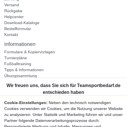
Versand
Rückgabe
Helpcenter
Download-Kataloge
Bestellformular
Kontakt
Informationen
Formulare & Kopiervorlagen
Turnierpläne
Fußballtraining
Tipps & Informationen
Übungssammlung
Unternehmen
Jobs
Partnerprogramm
Cookie-Einstellungen:
Neben den technisch notwendigen
Widerrufsrecht
Cookies verwenden wir Cookies, um die Nutzung unserer Website
zu analysieren. Unter Statistik und Marketing führen wir und unser
Bestellung widerrufen
Partner folgende Datenverarbeitungsprozesse durch:
Datenschutzerklärung
Personalisierte Werbung und Inhalte, Messungen und