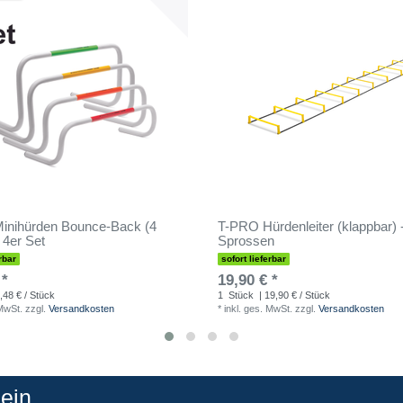
inihürden Bounce-Back (4
T-PRO Hürdenleiter (klappbar) 
 4er Set
Sprossen
rbar
sofort lieferbar
 *
19,90 € *
,48 € / Stück
1
Stück
| 19,90 € / Stück
 MwSt.
zzgl.
Versandkosten
*
inkl. ges. MwSt.
zzgl.
Versandkosten
in...