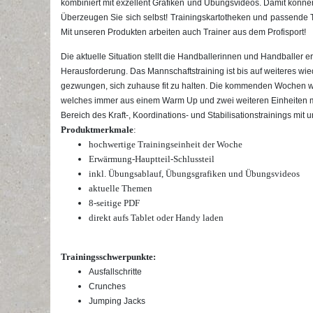
kombiniert mit exzellent Grafiken und Übungsvideos. Damit können
Überzeugen Sie sich selbst! Trainingskartotheken und passende Tra
Mit unseren Produkten arbeiten auch Trainer aus dem Profisport!
Die aktuelle Situation stellt die Handballerinnen und Handballer 
Herausforderung. Das Mannschaftstraining ist bis auf weiteres wie
gezwungen, sich zuhause fit zu halten. Die kommenden Wochen wi
welches immer aus einem Warm Up und zwei weiteren Einheiten m
Bereich des Kraft-, Koordinations- und Stabilisationstrainings mit 
Produktmerkmale
:
hochwertige Trainingseinheit der Woche
Erwärmung-Hauptteil-Schlussteil
inkl. Übungsablauf, Übungsgrafiken und Übungsvideos
aktuelle Themen
8-seitige PDF
direkt aufs Tablet oder Handy laden
Trainingsschwerpunkte:
Ausfallschritte
Crunches
Jumping Jacks