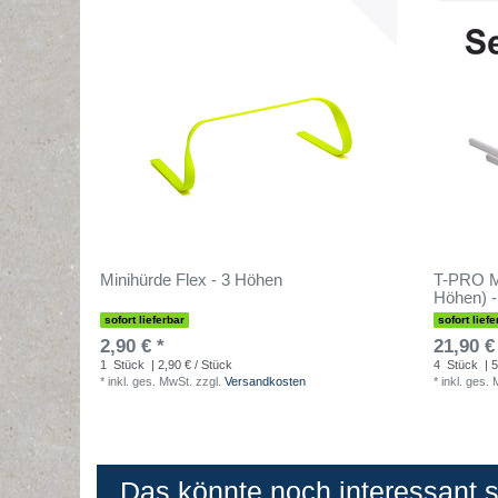
Minihürde Flex - 3 Höhen
T-PRO M
Höhen) -
sofort lieferbar
sofort liefe
2,90 € *
21,90 €
1
Stück
| 2,90 € / Stück
4
Stück
| 5
*
inkl. ges. MwSt.
zzgl.
Versandkosten
*
inkl. ges.
Das könnte noch interessant se