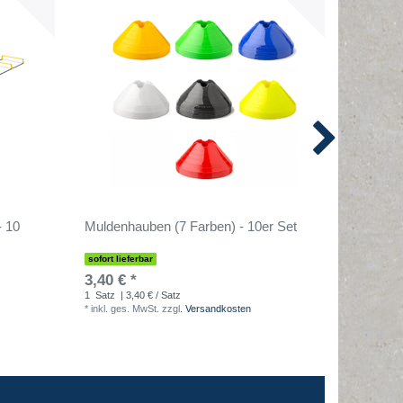
- 10
Muldenhauben (7 Farben) - 10er Set
HANDBAL
KOMPL
sofort lieferbar
sofort lief
3,40 € *
4,90 € 
1
Satz
| 3,40 € / Satz
1
Stück
| 
*
inkl. ges. MwSt.
zzgl.
Versandkosten
*
inkl. ges