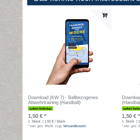
Download (KW 7) - Ballbezogenes
Download
Abwehrtraining (Handball)
(Handbal
sofort lieferbar
sofort liefe
1,50 € *
1,50 € *
1
Stück
| 1,50 € / Stück
1
Stück
| 1
*
inkl. ges. MwSt.
zzgl.
Versandkosten
*
inkl. ges.