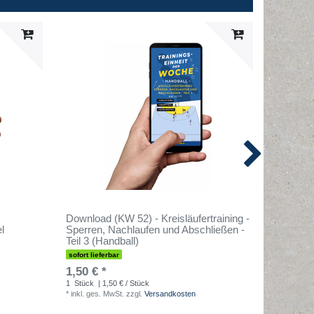
Download (KW 52) - Kreisläufertraining -
Download
l
Sperren, Nachlaufen und Abschließen -
(Handbal
Teil 3 (Handball)
sofort lief
sofort lieferbar
1,50 € 
1,50 € *
1
Stück
| 
*
inkl. ges
1
Stück
| 1,50 € / Stück
*
inkl. ges. MwSt.
zzgl.
Versandkosten