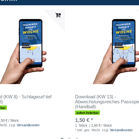
 (KW 8) - Schlagwurf tief
Download (KW 13) -
l)
Abwechslungsreiches Passspie
(Handball)
rbar
sofort lieferbar
1,50 € *
,50 € / Stück
 MwSt.
zzgl.
Versandkosten
1
Stück
| 1,50 € / Stück
*
inkl. ges. MwSt.
zzgl.
Versandkosten