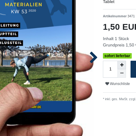
Tablet
Artikelnummer
3471
1,50 E
Inhalt
1
Stück
Grundpreis
1,50 
sofort lieferbar
Wunschliste
* inkl. ges. MwSt. zzgl.