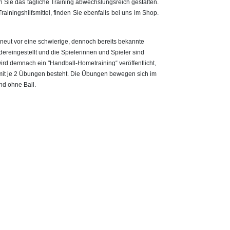
 Sie das tägliche Training abwechslungsreich gestalten.
iningshilfsmittel, finden Sie ebenfalls bei uns im Shop.
erneut vor eine schwierige, dennoch bereits bekannte
dereingestellt und die Spielerinnen und Spieler sind
rd demnach ein "Handball-Hometraining“ veröffentlicht,
it je 2 Übungen besteht. Die Übungen bewegen sich im
und ohne Ball.