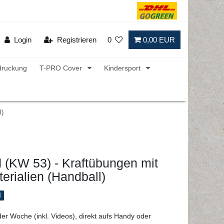
Login
Registrieren
0
0,00 EUR
druckung
T-PRO Cover
Kindersport
l)
 (KW 53) - Kraftübungen mit
erialien (Handball)
l
der Woche (inkl. Videos), direkt aufs Handy oder